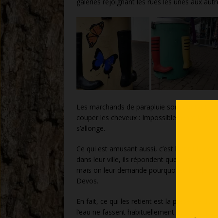
galeries rejoignant les rues les unes aux autr
Les marchands de parapluie sont contents. Ir
couper les cheveux : Impossible avant la sema
s’allonge.
Ce qui est amusant aussi, c’est l’attitude de
dans leur ville, ils répondent que c’est parce 
mais on leur demande pourquoi et ils réponden
Devos.
En fait, ce qui les retient est la présence d’u
l’eau ne fassent habituellement pas bon ména