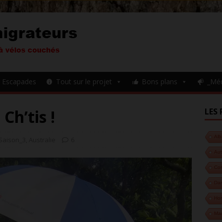
Escapades
Tout sur le projet
Bons plans
_Mé
Ch’tis !
LES 
Alb
Saison_3
,
Australie
6
Aut
Cor
Da
Hon
Ma