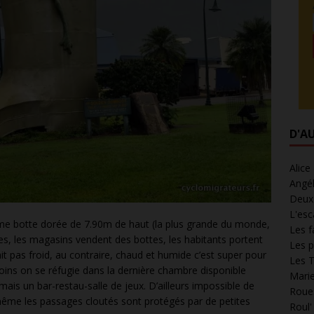
D'A
Alice
Angél
Deux 
L'esc
norme botte dorée de 7.90m de haut (la plus grande du monde,
Les f
s, les magasins vendent des bottes, les habitants portent
Les p
 fait pas froid, au contraire, chaud et humide c’est super pour
Les T
moins on se réfugie dans la dernière chambre disponible
Marie
 mais un bar-restau-salle de jeux. D’ailleurs impossible de
Roues
i même les passages cloutés sont protégés par de petites
Roul