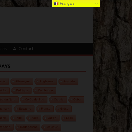
Français
dias
Contact
PAYS
anie
Allemagne
Angleterre
Australie
riche
Belgique
Cambodge
ée du Nord
Corée du Sud
Croatie
Cuba
nemark
Espagne
France
Grèce
grie
Inde
Italie
Japon
Laos
cédoine
Madagascar
Mexique