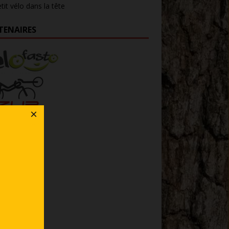
tit vélo dans la tête
TENAIRES
×