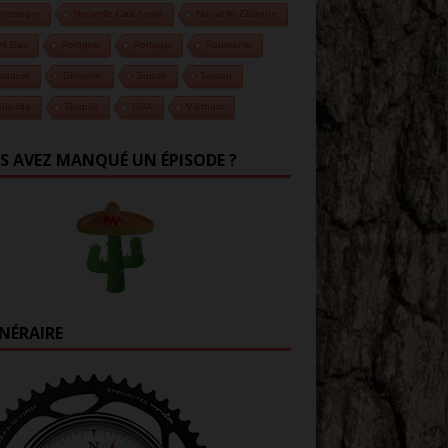
ntenegro
Nouvelle Calédonie
Nouvelle Zélande
ys Bas
Pologne
Portugal
Roumanie
vaquie
Slovénie
Suisse
Taiwan
ïlande
Turquie
USA
Vietnam
S AVEZ MANQUÉ UN ÉPISODE ?
INÉRAIRE