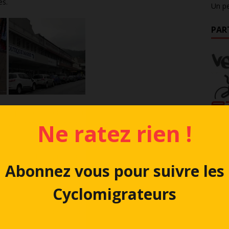
es.
Un pe
PAR
ène profite de cet après midi free pour essayer de se faire
ine prochaine, tant pis elle restera avec sa tignasse qui
Ne ratez rien !
s habitants : Lorsqu’on leur demande pourquoi il pleut autant
Abonnez vous pour suivre les
qu’elle détient le record de pluviométrie en Australie. Certes,
t que c’est parce qu’il pleut tout le temps… On dirait du
Cyclomigrateurs
ne énorme sucrerie qui jouxte la ville (Bien que le sucre et
ge, mais on a appris à ne plus s’étonner de rien).