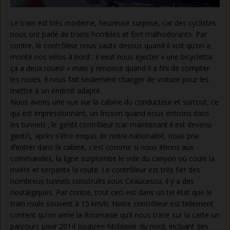
Le train est très moderne, heureuse surprise, car des cyclistes
nous ont parlé de trains horribles et fort malhodorants. Par
contre, le contrôleur nous saute dessus quand il voit qu’on a
monté nos vélos à bord ; il veut nous éjecter « une bicycletta
ça a deux roues! » mais y renonce quand il a fini de compter
les roues. Il nous fait seulement changer de voiture pour les
mettre à un endroit adapté.
Nous avons une vue sur la cabine du conducteur et surtout, ce
qui est impressionnant, un frisson quand nous entrons dans
les tunnels ; le gentil contrôleur (car maintenant il est devenu
gentil), après s’être enquis de notre nationalité, nous prie
d’entrer dans la cabine, c’est comme si nous étions aux
commandes, la ligne surplombe le vide du canyon où coule la
rivière et serpente la route. Le contrôleur est très fier des
nombreux tunnels construits sous Ceaucescu, il y a des
nostalgiques. Par contre, tout ceci est dans un tel état que le
train roule souvent à 15 km/h. Notre contrôleur est tellement
content qu’on aime la Roumanie qu’il nous trace sur la carte un
parcours pour 2014 jusqu’en Moldavie du nord, incluant des