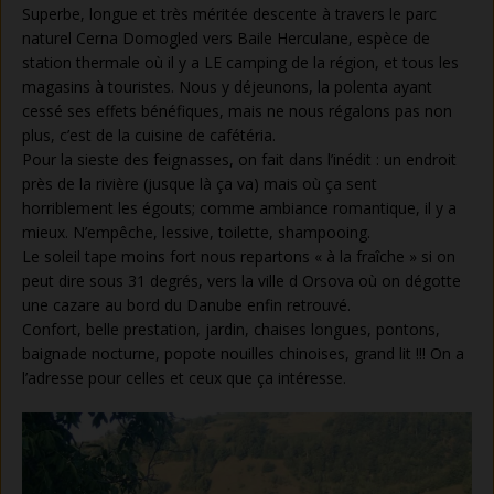
Superbe, longue et très méritée descente à travers le parc
naturel Cerna Domogled vers Baile Herculane, espèce de
station thermale où il y a LE camping de la région, et tous les
magasins à touristes. Nous y déjeunons, la polenta ayant
cessé ses effets bénéfiques, mais ne nous régalons pas non
plus, c’est de la cuisine de cafétéria.
Pour la sieste des feignasses, on fait dans l’inédit : un endroit
près de la rivière (jusque là ça va) mais où ça sent
horriblement les égouts; comme ambiance romantique, il y a
mieux. N’empêche, lessive, toilette, shampooing.
Le soleil tape moins fort nous repartons « à la fraîche » si on
peut dire sous 31 degrés, vers la ville d Orsova où on dégotte
une cazare au bord du Danube enfin retrouvé.
Confort, belle prestation, jardin, chaises longues, pontons,
baignade nocturne, popote nouilles chinoises, grand lit !!! On a
l’adresse pour celles et ceux que ça intéresse.