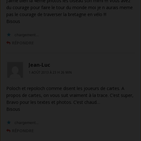
J’aime bien la 4eme photos les oiseau son mimi !!!! Vous avez
du courage pour faire le tour du monde moi je n aurais meme
pas le courage de traverser la bretagne en vélo !!!
Bisous
chargement…
RÉPONDRE
Jean-Luc
1 AOÛT 2013 À 23 H 26 MIN
Poloch et repoloch comme disent les joueurs de cartes. A
propos de cartes, on vous suit vraiment à la trace. C’est super,
Bravo pour les textes et photos. C’est chaud…
Bisous
chargement…
RÉPONDRE