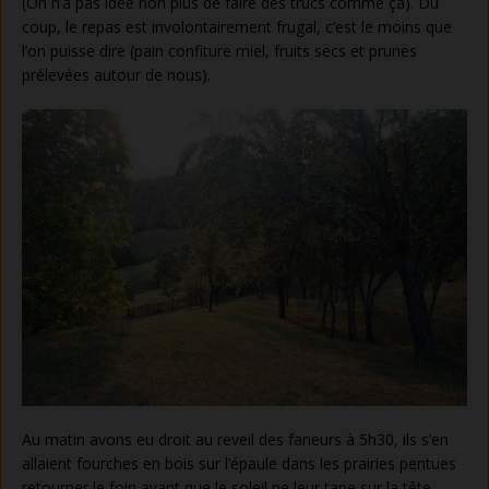
(On n’a pas idée non plus de faire des trucs comme ça). Du
coup, le repas est involontairement frugal, c’est le moins que
l’on puisse dire (pain confiture miel, fruits secs et prunes
prélevées autour de nous).
Au matin avons eu droit au reveil des faneurs à 5h30, ils s’en
allaient fourches en bois sur l’épaule dans les prairies pentues
retourner le foin avant que le soleil ne leur tape sur la tête.