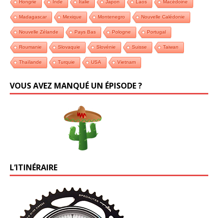
Hongrie
Inde
Italie
Japon
Laos
Macédoine
Madagascar
Mexique
Montenegro
Nouvelle Calédonie
Nouvelle Zélande
Pays Bas
Pologne
Portugal
Roumanie
Slovaquie
Slovénie
Suisse
Taiwan
Thaïlande
Turquie
USA
Vietnam
VOUS AVEZ MANQUÉ UN ÉPISODE ?
L’ITINÉRAIRE