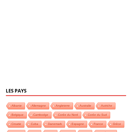
LES PAYS
Albanie
Allemagne
Angleterre
Australie
Autriche
Belgique
Cambodge
Corée du Nord
Corée du Sud
Croatie
Cuba
Danemark
Espagne
France
Grèce