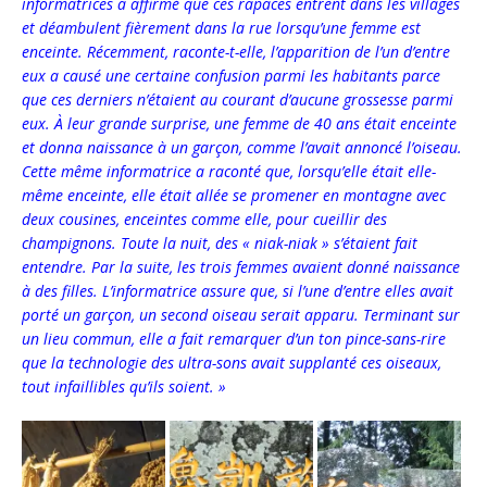
informatrices a affirmé que ces rapaces entrent dans les villages
et déambulent fièrement dans la rue lorsqu’une femme est
enceinte. Récemment, raconte-t-elle, l’apparition de l’un d’entre
eux a causé une certaine confusion parmi les habitants parce
que ces derniers n’étaient au courant d’aucune grossesse parmi
eux. À leur grande surprise, une femme de 40 ans était enceinte
et donna naissance à un garçon, comme l’avait annoncé l’oiseau.
Cette même informatrice a raconté que, lorsqu’elle était elle-
même enceinte, elle était allée se promener en montagne avec
deux cousines, enceintes comme elle, pour cueillir des
champignons. Toute la nuit, des « niak-niak » s’étaient fait
entendre. Par la suite, les trois femmes avaient donné naissance
à des filles. L’informatrice assure que, si l’une d’entre elles avait
porté un garçon, un second oiseau serait apparu. Terminant sur
un lieu commun, elle a fait remarquer d’un ton pince-sans-rire
que la technologie des ultra-sons avait supplanté ces oiseaux,
tout infaillibles qu’ils soient. »