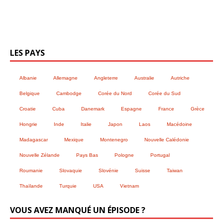
LES PAYS
Albanie
Allemagne
Angleterre
Australie
Autriche
Belgique
Cambodge
Corée du Nord
Corée du Sud
Croatie
Cuba
Danemark
Espagne
France
Grèce
Hongrie
Inde
Italie
Japon
Laos
Macédoine
Madagascar
Mexique
Montenegro
Nouvelle Calédonie
Nouvelle Zélande
Pays Bas
Pologne
Portugal
Roumanie
Slovaquie
Slovénie
Suisse
Taiwan
Thaïlande
Turquie
USA
Vietnam
VOUS AVEZ MANQUÉ UN ÉPISODE ?