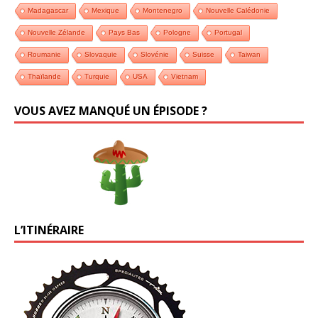
Madagascar
Mexique
Montenegro
Nouvelle Calédonie
Nouvelle Zélande
Pays Bas
Pologne
Portugal
Roumanie
Slovaquie
Slovénie
Suisse
Taiwan
Thaïlande
Turquie
USA
Vietnam
VOUS AVEZ MANQUÉ UN ÉPISODE ?
L’ITINÉRAIRE