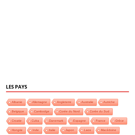
LES PAYS
Albanie
Allemagne
Angleterre
Australie
Autriche
Belgique
Cambodge
Corée du Nord
Corée du Sud
Croatie
Cuba
Danemark
Espagne
France
Grèce
Hongrie
Inde
Italie
Japon
Laos
Macédoine