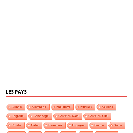
LES PAYS
Albanie
Allemagne
Angleterre
Australie
Autriche
Belgique
Cambodge
Corée du Nord
Corée du Sud
Croatie
Cuba
Danemark
Espagne
France
Grèce