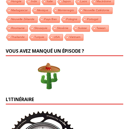
Hongrie
Inde
Italie
Japon
Laos
Macédoine
Madagascar
Mexique
Montenegro
Nouvelle Calédonie
Nouvelle Zélande
Pays Bas
Pologne
Portugal
Roumanie
Slovaquie
Slovénie
Suisse
Taiwan
Thaïlande
Turquie
USA
Vietnam
VOUS AVEZ MANQUÉ UN ÉPISODE ?
L’ITINÉRAIRE