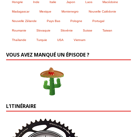
Hongrie
Inde
Italie
Japon
Laos
Macédoine
Madagascar
Mexique
Montenegro
Nouvelle Calédonie
Nouvelle Zélande
Pays Bas
Pologne
Portugal
Roumanie
Slovaquie
Slovénie
Suisse
Taiwan
Thaïlande
Turquie
USA
Vietnam
VOUS AVEZ MANQUÉ UN ÉPISODE ?
L’ITINÉRAIRE