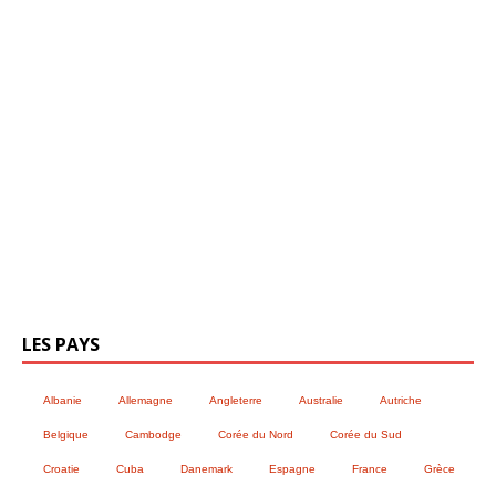
LES PAYS
Albanie
Allemagne
Angleterre
Australie
Autriche
Belgique
Cambodge
Corée du Nord
Corée du Sud
Croatie
Cuba
Danemark
Espagne
France
Grèce