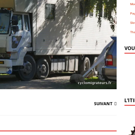
Mo
Pa
Slo
Tha
VOU
L’IT
SUIVANT