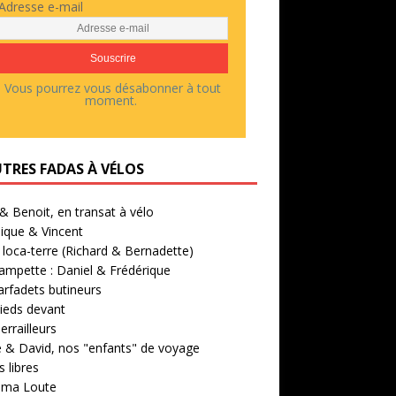
Adresse e-mail
Vous pourrez vous désabonner à tout
moment.
UTRES FADAS À VÉLOS
 & Benoit, en transat à vélo
ique & Vincent
loca-terre (Richard & Bernadette)
ampette : Daniel & Frédérique
arfadets butineurs
ieds devant
errailleurs
 & David, nos "enfants" de voyage
 libres
' ma Loute