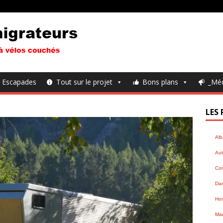
Escapades
Tout sur le projet
Bons plans
_Mé
LES 
Alb
Aut
Cor
Da
Hon
Ma