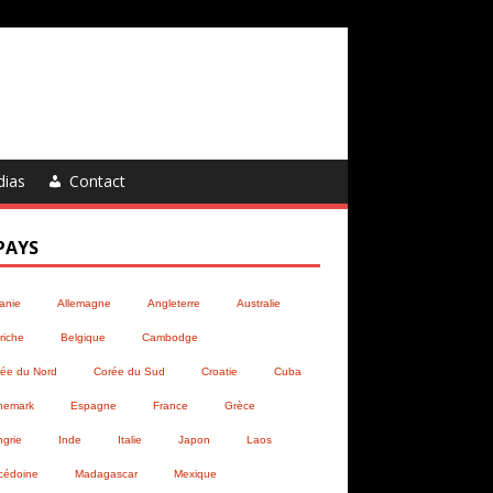
dias
Contact
PAYS
anie
Allemagne
Angleterre
Australie
riche
Belgique
Cambodge
ée du Nord
Corée du Sud
Croatie
Cuba
nemark
Espagne
France
Grèce
grie
Inde
Italie
Japon
Laos
cédoine
Madagascar
Mexique