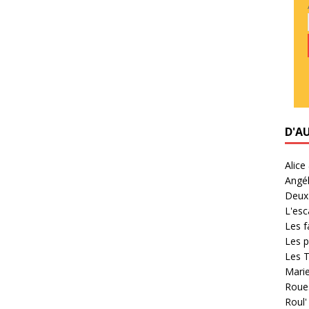
D'A
Alice
Angél
Deux 
L'esc
Les f
Les p
Les T
Marie
Roues
Roul