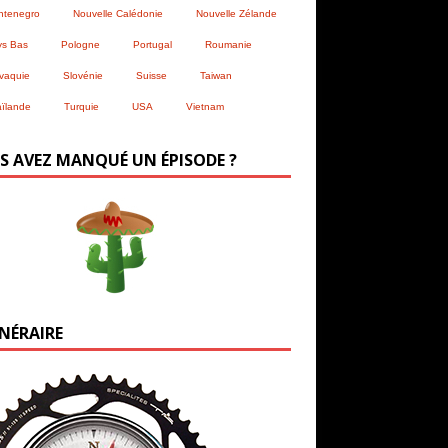
ntenegro
Nouvelle Calédonie
Nouvelle Zélande
ys Bas
Pologne
Portugal
Roumanie
vaquie
Slovénie
Suisse
Taiwan
ïlande
Turquie
USA
Vietnam
S AVEZ MANQUÉ UN ÉPISODE ?
INÉRAIRE