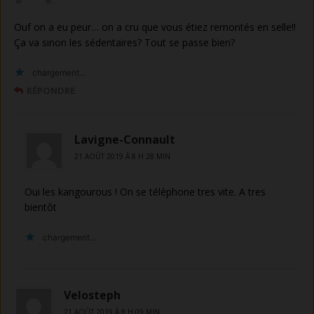
Ouf on a eu peur… on a cru que vous étiez remontés en selle!!
Ça va sinon les sédentaires? Tout se passe bien?
chargement…
RÉPONDRE
Lavigne-Connault
21 AOÛT 2019 À 8 H 28 MIN
Oui les kangourous ! On se téléphone tres vite. A tres
bientôt
chargement…
Velosteph
21 AOÛT 2019 À 8 H 09 MIN