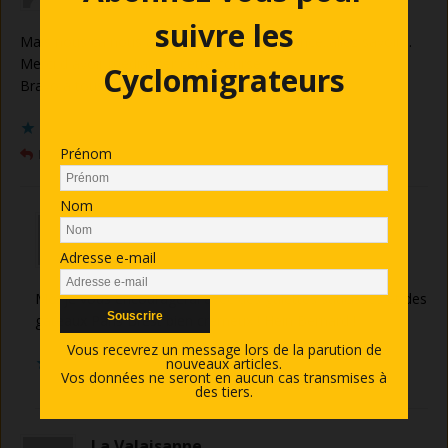
suivre les
Mais nous ça nous attire cette folle expérience..allez savoir…
Merci d avoir médiatiser cette course
Cyclomigrateurs
Bravo à tous et TOUTES
chargement…
Prénom
RÉPONDRE
Nom
Lavigne-Connault
21 AOÛT 2019 À 8 H 30 MIN
Adresse e-mail
Moi je vous encouragerai avec des galettes saucisses et des
gâteaux Paris Brest bien crémeux ! Hein Bernard !
Vous recevrez un message lors de la parution de
nouveaux articles.
chargement…
Vos données ne seront en aucun cas transmises à
des tiers.
La Valaisanne