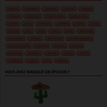
Albanie
Allemagne
Angleterre
Australie
Autriche
Belgique
Cambodge
Corée du Nord
Corée du Sud
Croatie
Cuba
Danemark
Espagne
France
Grèce
Hongrie
Inde
Italie
Japon
Laos
Macédoine
Madagascar
Mexique
Montenegro
Nouvelle Calédonie
Nouvelle Zélande
Pays Bas
Pologne
Portugal
Roumanie
Slovaquie
Slovénie
Suisse
Taiwan
Thaïlande
Turquie
USA
Vietnam
VOUS AVEZ MANQUÉ UN ÉPISODE ?