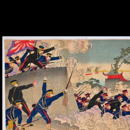
Les Chinois stationnés dans l’île ne sont pas d’accord et déclarent
l’indépendance de Taïwan tout en organisant une résistance. Peine
perdue, les troupes japonaises débarquent dans l’île et zigouillent 7
000 soldats chinois et plusieurs milliers de civils pour faire bonne
mesure.