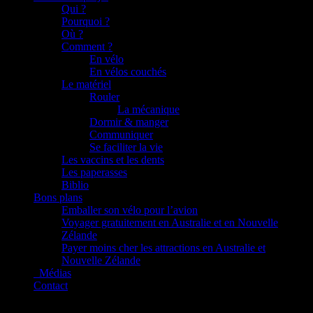
Qui ?
Pourquoi ?
Où ?
Comment ?
En vélo
En vélos couchés
Le matériel
Rouler
La mécanique
Dormir & manger
Communiquer
Se faciliter la vie
Les vaccins et les dents
Les paperasses
Biblio
Bons plans
Emballer son vélo pour l’avion
Voyager gratuitement en Australie et en Nouvelle
Zélande
Payer moins cher les attractions en Australie et
Nouvelle Zélande
_Médias
Contact