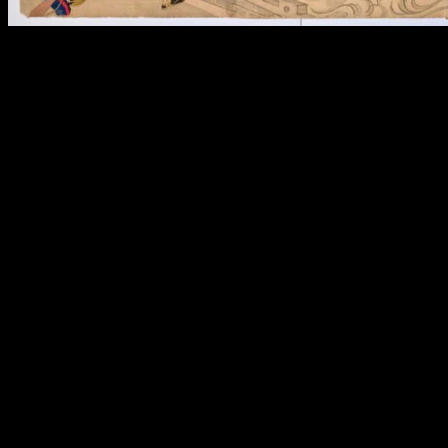
L’occupant japonais ne fait pas dans la dentelle, il emploie la force et
la terreur pour s’imposer, s’employant à mater l’esprit rebelle
taïwanais : En 20 ans, 10 000 Chinois et aborigènes sont exécutés.
Les Japonais procèdent à l’assimilation culturelle qui atteint son
paroxysme en 1937 avec la politique de naturalisation des insulaires.
Les Taïwanais sont obligés de prendre un nom japonais, de
s’habiller et de manger à la japonaise et surtout d’abandonner leur
culte, le taoïsme, pour les croyances japonaises. Les Taïwanais,
toujours aussi rebelles, se débrouillent pour contourner ces
obligations, notamment en cachant les statues de leurs divinités au
fond des temples et mettant en avant celles qui plaisent à
l’envahisseur.
Les chinois, toujours
Même si vos souvenirs scolaires sont un peu lointains, vous savez
que lors de la seconde guerre mondiale la Chine continentale était
engagée aux côtés des Alliés alors que le Japon était dans l’autre
camp. Suite à un accord entre Churchill, Roosevelt et Tchang Kaï-
chek, Taïwan redevient province chinoise lors de la reddition du
Japon en 1945. Fin de 50 ans d’occupation nippone.
La population accueille ce transfert de souveraineté dans la liesse,