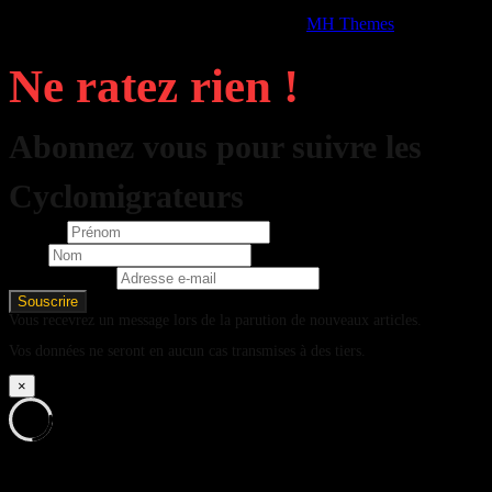
Copyright © 2026 | Thème WordPress par
MH Themes
Ne ratez rien !
Abonnez vous pour suivre les
Cyclomigrateurs
Prénom
Nom
Adresse e-mail
Vous recevrez un message lors de la parution de nouveaux articles.
Vos données ne seront en aucun cas transmises à des tiers.
×
%d