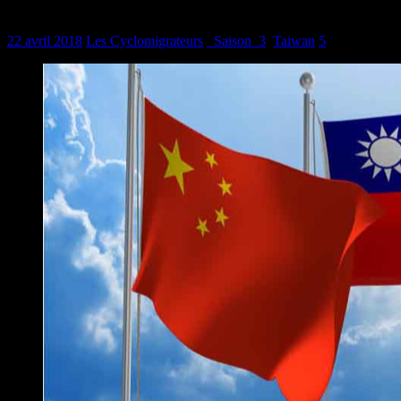
PSUGLI : Taïwan, c’est en Chine ?
22 avril 2018
Les Cyclomigrateurs
_Saison_3
,
Taiwan
5