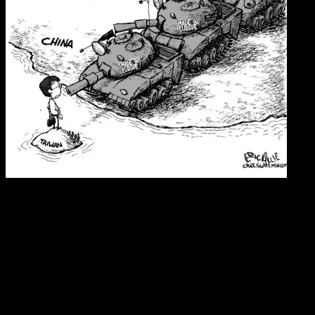
Les USA soutiennent Taiwan sans toutefois lui reconnaitre un statut
indépendant, comme d’ailleurs quasiment tous les pays du monde
qui ne veulent pas se fâcher avec Pékin,
business
oblige.
La donne pourrait cependant changer avec l’imprévisible Donald
Trump qui a eu l’audace de parler avec la présidente Tsai Ing-wen,
première conversation entre les dirigeants des deux pays depuis
l’établissement de relations diplomatiques entre Washington et
Pékin.