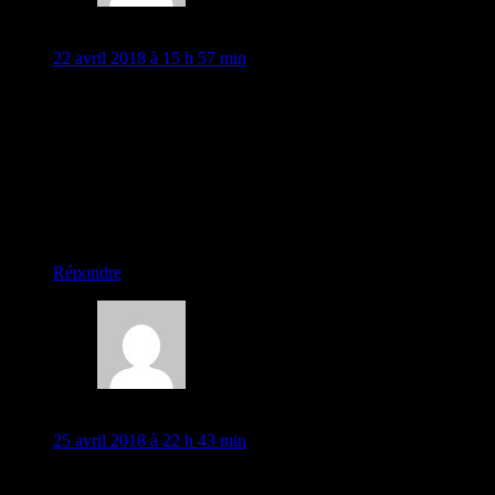
Bernard "Rochefort-sur-Mer"
22 avril 2018 à 15 h 57 min
Bonjour avec le Soleil de Rochefort-sur-Mer! !hi
Très intéressant reportage ..
Très pédagogique dans la progression!
Très bien écrit
Merci
Cordialement
Bernard
chargement…
Répondre
Audrey Lemelin
25 avril 2018 à 22 h 43 min
Très apprécié. Merci pour ce résumé!