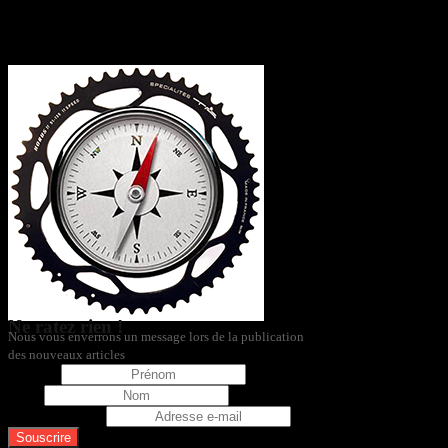
L’itinéraire
Ne ratez rien !
Nous vous enverrons un message lors de la publication
des nouveaux articles
Prénom
Nom
Adresse e-mail