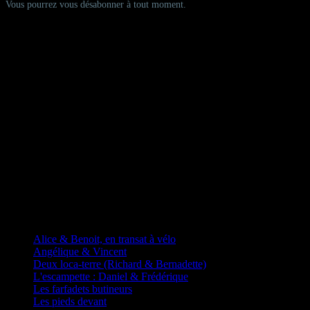
Vous pourrez vous désabonner à tout moment.
D'autres fadas à vélos
Alice & Benoit, en transat à vélo
Angélique & Vincent
Deux loca-terre (Richard & Bernadette)
L'escampette : Daniel & Frédérique
Les farfadets butineurs
Les pieds devant