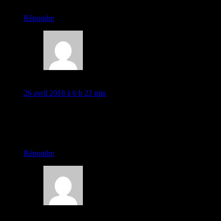
chargement…
Répondre
Dean & Petreah
26 avril 2018 à 6 h 23 min
Great history lesson for us. We know that Taiwan is Chinese,
but didn’t know the history of Taiwan. We enjoy reading your
blogs. Dean & Petreah
chargement…
Répondre
David Le Bohec