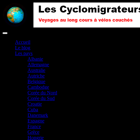
Accueil
Le blog
Les pays
Albanie
Allemagne
Australie
Autriche
Belgique
Cambodge
Corée du Nord
Corée du Sud
Croatie
Cuba
Danemark
Espagne
France
Grèce
Hongrie