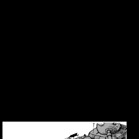
Deux Chine ?
C’est là qu’on en arrive à la question du début : Taiwan c’est en
Chine ou non ?
C’est ubuesque : Les deux camps revendiquent la totalité du
territoire, d’ailleurs Taïwan est officiellement la « République de
Chine » par opposition à la « République Populaire de Chine » des
communistes (lesquelles ne sont guère plus communistes que
populaires).
La situation a considérablement évolué au fil du temps, Taiwan est
une démocratie moderne (inspirée des institutions de la Ve
République française) qui s’est même permis d’élire une femme
présidente, laquelle est en phase avec la population qui est très
réticente à tout rapprochement avec la Chine. Les entraves à la
liberté de circulation ont été levées, d’ailleurs plus d’un million de
touristes chinois viennent visiter l’île chaque année.
Du coté chinois, le régime supporte mal cette île toujours aussi
rebelle et les menaces d’intervention militaire ne sont pas rares.