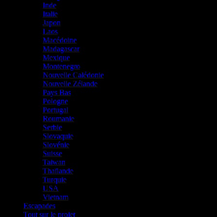
Inde
Italie
Japon
Laos
Macédoine
Madagascar
Mexique
Montenegro
Nouvelle Calédonie
Nouvelle Zélande
Pays Bas
Pologne
Portugal
Roumanie
Serbie
Slovaquie
Slovénie
Suisse
Taiwan
Thaïlande
Turquie
USA
Vietnam
Escapades
Tout sur le projet