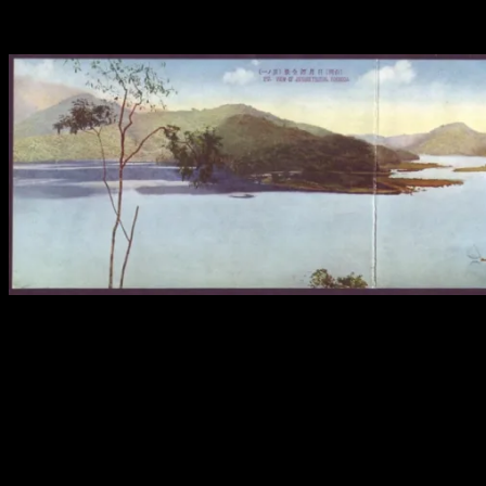
pacifiques, ou en nouvelle-Calédonie avec les Kanak. Décidément,
là où on va on retrouve des aborigènes.
Les Chinois
Dès l’an 239, une expédition militaire de plus de 10 000 hommes est
menée par la Chine continentale ; puis bien d’autres campagnes,
mais c’est surtout au XVe siècle que les Chinois viennent
massivement s’installer sur l’île. Évidemment ils repoussent les
aborigènes vers les montagnes et exploitent à leur place les plaines,
développant les cultures de canne à sucre, thé et riz et se lançant