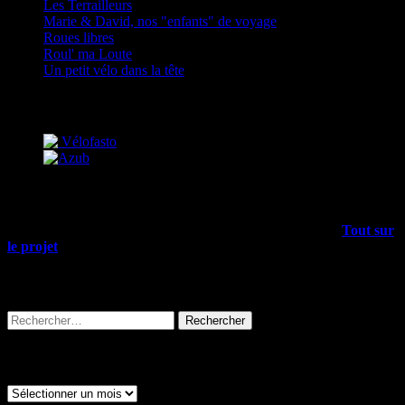
Les Terrailleurs
Marie & David, nos "enfants" de voyage
Roues libres
Roul' ma Loute
Un petit vélo dans la tête
Partenaires
Mais encore…
Outre les articles du blog, il y a plein d’infos dans le menu
Tout sur
le projet
, allez-y !
Rechercher sur tout le site
Rechercher :
Archives
Archives