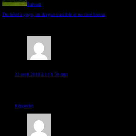
Suivant
Du bétel à gogo, un dragon irascible et un curé breton
5 Comments
Velosteph
22 avril 2018 à 14 h 59 min
la Chine a déjà récupéré Honk Kong alors…
Bref Joco ayant des nouvelles SPD, ca va rouler mieux 🙂
chargement…
Répondre