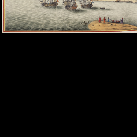
Les Portugais, premiers Européens débarqués à Taïwan, nomment
l’île
Formose
(La belle île); ils construisent un fort, dans le nord,
mais ils ne vont pas rester bien longtemps. Les Hollandais arrivent à
leur tour en 1622 et bâtissent au sud de l’île quatre forts dont le plus
important, le Zeelandia, existe encore de nos jours, on l’a visité.
Leur installation ne se fait pas sans heurts, ils doivent se mesurer non
seulement aux populations locales mais aussi à ces fichus Espagnols
qui sont aussi dans le coin, auxquels ils mettent la pâtée pour piquer
leurs forts. Les relations sont difficiles avec les autochtones : alors
que les locaux payent de lourdes charges, les colons disposent de
privilèges et d’avantages exorbitants, des missionnaires tentent
d’évangéliser les populations récalcitrantes, sans compter que les
Hollandais ont la mainmise sur le commerce. La machine est
parfaitement graissée, ils assurent à leurs navires et partenaires la
sécurité des mers, en entretenant de bons rapports avec les pirates.
Les prérogatives coloniales ne s’arrêtent pas là. Les Hollandais
louent à prix élevé aux immigrants chinois des terres agricoles, que