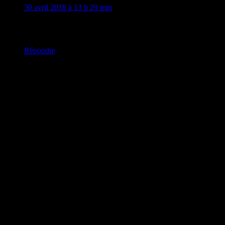
30 avril 2018 à 13 h 29 min
Belle leçon d’histoire!
chargement…
Répondre
Laissez nous un commentaire (on aime bien !)