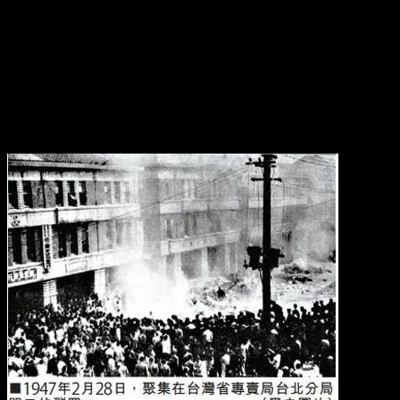
mais ce n’est que de courte durée car le gouverneur nommé par
Tchang Kaï-chek est un homme corrompu et violent ; Taïwan, après
ces années de guerre, souffre de chômage, de l’inflation, du manque
de nourriture, et la population supporte très mal les avantages
concédés aux Chinois continentaux qui migrent en grand nombre.
Le mécontentement va grandissant et atteint son paroxysme le
28 février 1947, à l’occasion d’émeutes. Le gouverneur réprime
dans le sang cette révolte. La loi martiale est instaurée cette même
année (elle demeurera en vigueur jusqu’en 1987 !).