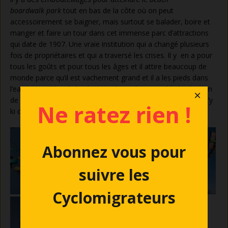
boardwalk
park
tout en bas de la côte où on peut
accessoirement se baigner, mais surtout se balader, boire et
manger et faire un tour dans cet immense parc d’attractions
qui date de 1907. Une vraie institution qui a changé plusieurs
fois de propriétaires et qui a traversé les crises. Il y en a pour
tous les goûts et pour tous les âges et il attire beaucoup de
monde parce qu’il est vachement grand et il a les pieds dans
l’eau puisqu’il borde la plage. Joël sera bien tenté le lendemain
×
de se faire un manège mais finalement y renoncera… C’est t’y
Ne ratez rien !
ki deviendrait vieux ?
Abonnez vous pour
suivre les
Cyclomigrateurs