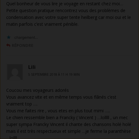
Quel bonheur de vous lire je voyage en restant chez moi…
Petite question pratique rencontrez vous des problèmes de
condensation avec votre super tente heilberg car moi oui et le
matin parfois c’est vraiment pénible.
chargement…
RÉPONDRE
Lili
5 SEPTEMBRE 2018 À 11 H 19 MIN
Coucou mes voyageurs adorés
Vous avancez vite et en même temps vous flânés c’est
vraiment top ….
Vous me faites rire , vous etes en plus tout mimi …..
Le chien ressemble bien a Francky ( Vincent ) …lolllll , un mec
super sympa Francky Vincent il chante des chansons holé holé
mais il est très respectueux et simple …je ferme la paranthèse
…lollll