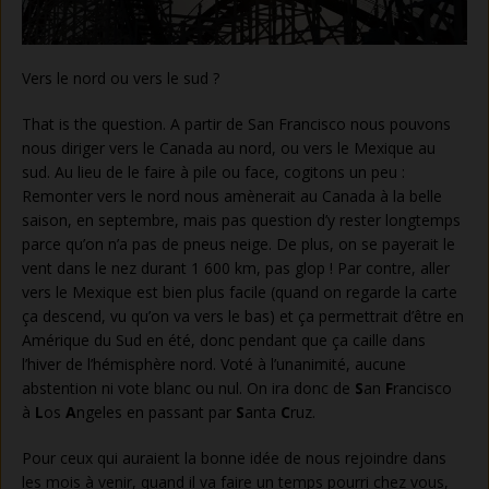
Vers le nord ou vers le sud ?
That is the question. A partir de San Francisco nous pouvons
nous diriger vers le Canada au nord, ou vers le Mexique au
sud. Au lieu de le faire à pile ou face, cogitons un peu :
Remonter vers le nord nous amènerait au Canada à la belle
saison, en septembre, mais pas question d’y rester longtemps
parce qu’on n’a pas de pneus neige. De plus, on se payerait le
vent dans le nez durant 1 600 km, pas glop ! Par contre, aller
vers le Mexique est bien plus facile (quand on regarde la carte
ça descend, vu qu’on va vers le bas) et ça permettrait d’être en
Amérique du Sud en été, donc pendant que ça caille dans
l’hiver de l’hémisphère nord. Voté à l’unanimité, aucune
abstention ni vote blanc ou nul. On ira donc de
S
an
F
rancisco
à
L
os
A
ngeles en passant par
S
anta
C
ruz.
Pour ceux qui auraient la bonne idée de nous rejoindre dans
les mois à venir, quand il va faire un temps pourri chez vous,