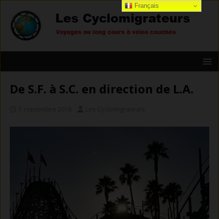
Français
De S.F. à S.C. en direction de L.A.
5 septembre 2018
Les Cyclomigrateurs