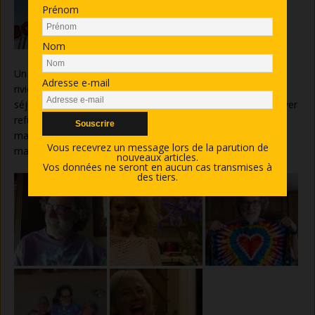
Prénom
Nom
Un vieux pont ferroviaire permet d’atteindre l’autre rive de la
Adresse e-mail
rivière, bien plus tranquille. Nous n’avions pas prévu de
séjourner dans cette ville, mais finalement nous allons trouver
refuge chez Shalom Dreampeace Compost, qui partage sa
maison avec Eileen et Solena. Quelle ambiance dans cette
Vous recevrez un message lors de la parution de
maison !
nouveaux articles.
Vos données ne seront en aucun cas transmises à
des tiers.