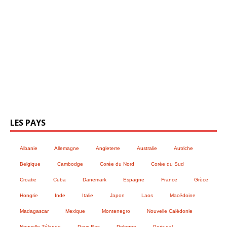
LES PAYS
Albanie
Allemagne
Angleterre
Australie
Autriche
Belgique
Cambodge
Corée du Nord
Corée du Sud
Croatie
Cuba
Danemark
Espagne
France
Grèce
Hongrie
Inde
Italie
Japon
Laos
Macédoine
Madagascar
Mexique
Montenegro
Nouvelle Calédonie
Nouvelle Zélande
Pays Bas
Pologne
Portugal