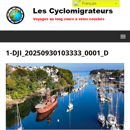
Français
1-DJI_20250930103333_0001_D