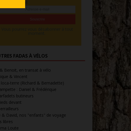
Adresse e-mail
Vous pourrez vous désabonner à tout
moment.
UTRES FADAS À VÉLOS
 & Benoit, en transat à vélo
ique & Vincent
loca-terre (Richard & Bernadette)
ampette : Daniel & Frédérique
arfadets butineurs
ieds devant
errailleurs
 & David, nos "enfants" de voyage
 libres
' ma Loute