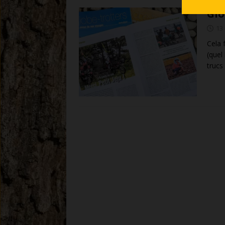
Glo
13
Cela 
(quel
trucs