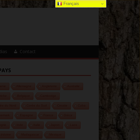
Français
dias
Contact
PAYS
anie
Allemagne
Angleterre
Australie
riche
Belgique
Cambodge
ée du Nord
Corée du Sud
Croatie
Cuba
nemark
Espagne
France
Grèce
grie
Inde
Italie
Japon
Laos
cédoine
Madagascar
Mexique