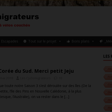
Escapades
Tout sur le projet
Bons plans
_Mé
LES 
Corée du Sud. Merci petit Jeju
Alb
Aut
 mai 2018
Les Cyclomigrateurs
10
Cor
ue toute notre Saison 3 s’est déroulée sur des îles (De la
petite, l’île des Pins en Nouvelle Calédonie, à la plus
Da
tesque, l’Australie), on va rester dans le
[…]
Hon
Ma