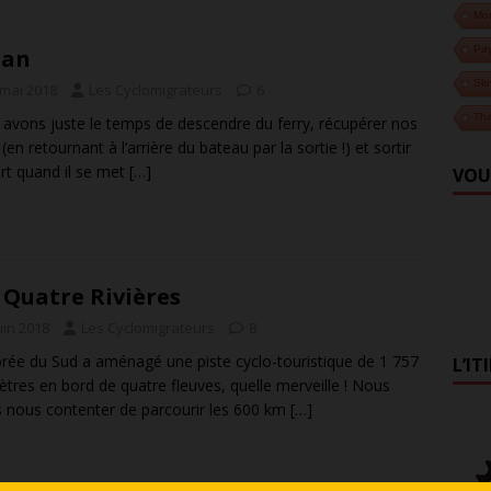
Mo
Pa
san
Slo
 mai 2018
Les Cyclomigrateurs
6
Tha
avons juste le temps de descendre du ferry, récupérer nos
(en retournant à l’arrière du bateau par la sortie !) et sortir
rt quand il se met
[…]
VOU
 Quatre Rivières
uin 2018
Les Cyclomigrateurs
8
rée du Sud a aménagé une piste cyclo-touristique de 1 757
L’IT
ètres en bord de quatre fleuves, quelle merveille ! Nous
s nous contenter de parcourir les 600 km
[…]