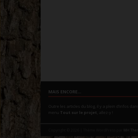
MAIS ENCORE…
Outre les articles du blog, il y a plein d’infos dan
menu
Tout sur le projet
, allez-y !
Copyright © 2026 | Thème WordPress par
MH The