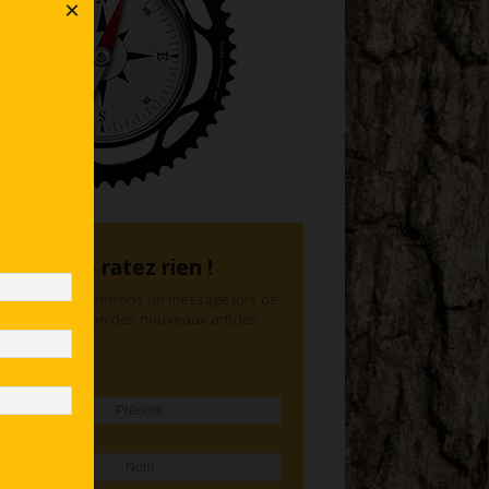
×
Ne ratez rien !
Nous vous enverrons un message lors de
la publication des nouveaux articles
Prénom
Nom