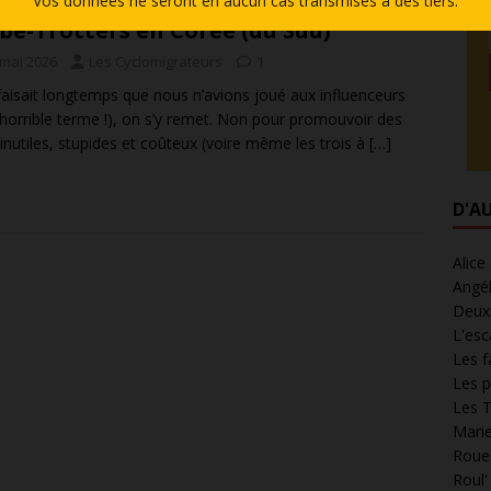
Vos données ne seront en aucun cas transmises à des tiers.
be-Trotters en Corée (du Sud)
 mai 2026
Les Cyclomigrateurs
1
faisait longtemps que nous n’avions joué aux influenceurs
 horrible terme !), on s’y remet. Non pour promouvoir des
 inutiles, stupides et coûteux (voire même les trois à
[…]
D'A
Alice
Angél
Deux 
L'esc
Les f
Les p
Les T
Marie
Roues
Roul