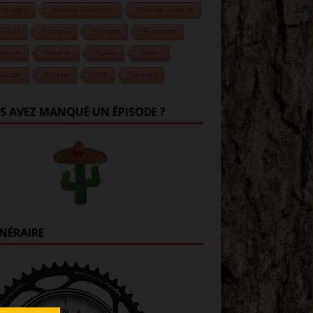
ntenegro
Nouvelle Calédonie
Nouvelle Zélande
ys Bas
Pologne
Portugal
Roumanie
vaquie
Slovénie
Suisse
Taiwan
ïlande
Turquie
USA
Vietnam
S AVEZ MANQUÉ UN ÉPISODE ?
INÉRAIRE