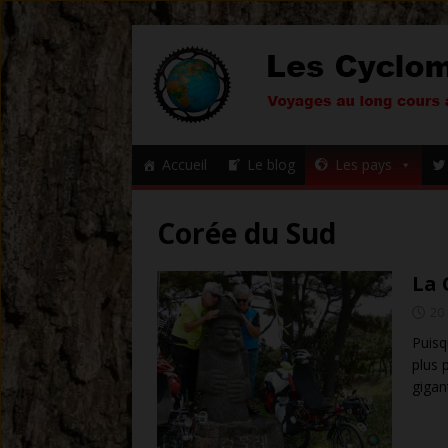
Accueil
Le blog
Les pays
Corée du Sud
La 
20
Puisq
plus 
gigan