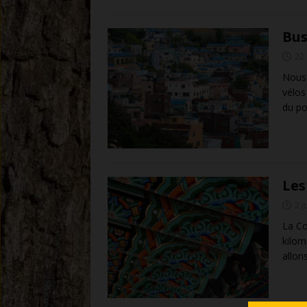
Bu
22
Nous 
vélos 
du po
Les
2 j
La Co
kilom
allon