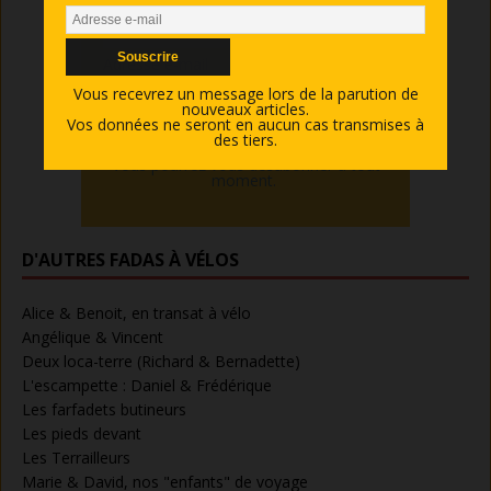
Nom
Adresse e-mail
Vous recevrez un message lors de la parution de
nouveaux articles.
Vos données ne seront en aucun cas transmises à
des tiers.
Vous pourrez vous désabonner à tout
moment.
D'AUTRES FADAS À VÉLOS
Alice & Benoit, en transat à vélo
Angélique & Vincent
Deux loca-terre (Richard & Bernadette)
L'escampette : Daniel & Frédérique
Les farfadets butineurs
Les pieds devant
Les Terrailleurs
Marie & David, nos "enfants" de voyage