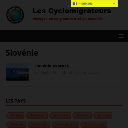
Français
Slovénie
Slovénie express
12 juillet 2014
Les Cyclomigrateurs
LES PAYS
Albanie
Allemagne
Angleterre
Australie
Autriche
Belgique
Cambodge
Corée du Nord
Corée du Sud