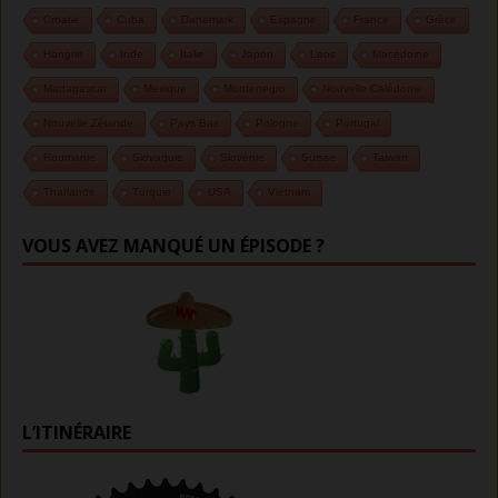
Croatie
Cuba
Danemark
Espagne
France
Grèce
Hongrie
Inde
Italie
Japon
Laos
Macédoine
Madagascar
Mexique
Montenegro
Nouvelle Calédonie
Nouvelle Zélande
Pays Bas
Pologne
Portugal
Roumanie
Slovaquie
Slovénie
Suisse
Taiwan
Thaïlande
Turquie
USA
Vietnam
VOUS AVEZ MANQUÉ UN ÉPISODE ?
L’ITINÉRAIRE