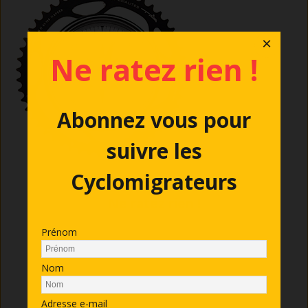
×
Ne ratez rien !
Abonnez vous pour
suivre les
Cyclomigrateurs
Ne ratez rien !
Nous vous enverrons un message lors de
Prénom
la publication des nouveaux articles
Nom
Prénom
Adresse e-mail