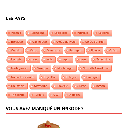
LES PAYS
Albanie
Allemagne
Angleterre
Australie
Autriche
Belgique
Cambodge
Corée du Nord
Corée du Sud
Croatie
Cuba
Danemark
Espagne
France
Grèce
Hongrie
Inde
Italie
Japon
Laos
Macédoine
Madagascar
Mexique
Montenegro
Nouvelle Calédonie
Nouvelle Zélande
Pays Bas
Pologne
Portugal
Roumanie
Slovaquie
Slovénie
Suisse
Taiwan
Thaïlande
Turquie
USA
Vietnam
VOUS AVEZ MANQUÉ UN ÉPISODE ?