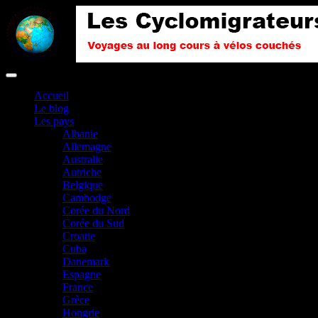
Accueil
Le blog
Les pays
Albanie
Allemagne
Australie
Autriche
Belgique
Cambodge
Corée du Nord
Corée du Sud
Croatie
Cuba
Danemark
Espagne
France
Grèce
Hongrie