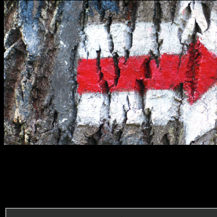
Ouskison ?
Là où on pédale, ou à peu près :