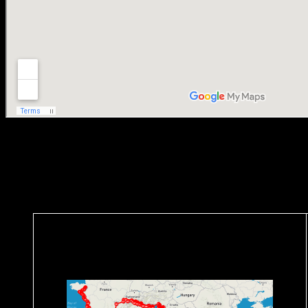
Mise à jour plus ou moins fréquente, dès qu’on a un accès à internet, 
Ouskisonpacé ?
Tout savoir sur nos pérégrinations passées, avec tous les détails :