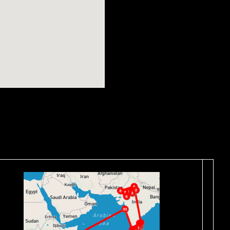
mais on essaie d’être le plus régulier possible pour que vous puissiez v