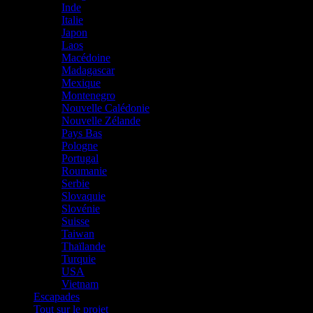
Inde
Italie
Japon
Laos
Macédoine
Madagascar
Mexique
Montenegro
Nouvelle Calédonie
Nouvelle Zélande
Pays Bas
Pologne
Portugal
Roumanie
Serbie
Slovaquie
Slovénie
Suisse
Taiwan
Thaïlande
Turquie
USA
Vietnam
Escapades
Tout sur le projet