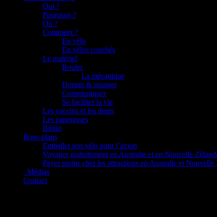
Qui ?
Pourquoi ?
Où ?
Comment ?
En vélo
En vélos couchés
Le matériel
Rouler
La mécanique
Dormir & manger
Communiquer
Se faciliter la vie
Les vaccins et les dents
Les paperasses
Biblio
Bons plans
Emballer son vélo pour l’avion
Voyager gratuitement en Australie et en Nouvelle Zéland
Payer moins cher les attractions en Australie et Nouvelle
_Médias
Contact
L’itinéraire