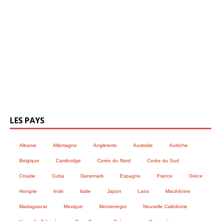
LES PAYS
Albanie
Allemagne
Angleterre
Australie
Autriche
Belgique
Cambodge
Corée du Nord
Corée du Sud
Croatie
Cuba
Danemark
Espagne
France
Grèce
Hongrie
Inde
Italie
Japon
Laos
Macédoine
Madagascar
Mexique
Montenegro
Nouvelle Calédonie