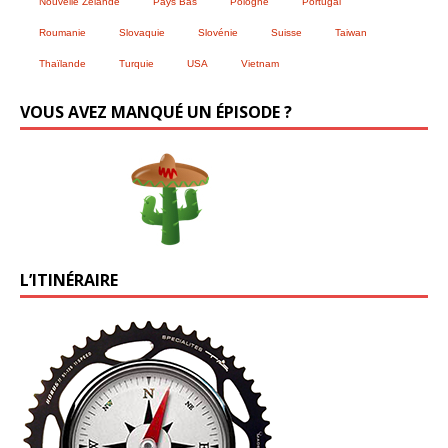
Nouvelle Zélande
Pays Bas
Pologne
Portugal
Roumanie
Slovaquie
Slovénie
Suisse
Taiwan
Thaïlande
Turquie
USA
Vietnam
VOUS AVEZ MANQUÉ UN ÉPISODE ?
L’ITINÉRAIRE