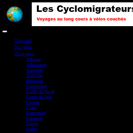
Accueil
Le blog
Les pays
Albanie
Allemagne
Australie
Autriche
Belgique
Cambodge
Corée du Nord
Corée du Sud
Croatie
Cuba
Danemark
Espagne
France
Grèce