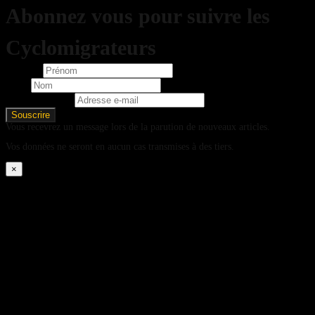
Abonnez vous pour suivre les
Cyclomigrateurs
Prénom
Nom
Adresse e-mail
Vous recevrez un message lors de la parution de nouveaux articles.
Vos données ne seront en aucun cas transmises à des tiers.
×