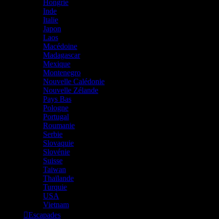
Hongrie
Inde
Italie
Japon
Laos
Macédoine
Madagascar
Mexique
Montenegro
Nouvelle Calédonie
Nouvelle Zélande
Pays Bas
Pologne
Portugal
Roumanie
Serbie
Slovaquie
Slovénie
Suisse
Taiwan
Thaïlande
Turquie
USA
Vietnam
Escapades