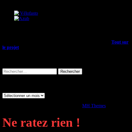
Partenaires
Mais encore…
Outre les articles du blog, il y a plein d’infos dans le menu
Tout sur
le projet
, allez-y !
Rechercher sur tout le site
Rechercher :
Archives
Archives
Copyright © 2026 | Thème WordPress par
MH Themes
Ne ratez rien !