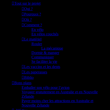
Tout sur le projet
Qui ?
Pourquoi ?
Où ?
Comment ?
En vélo
En vélos couchés
Le matériel
Rouler
La mécanique
Dormir & manger
Communiquer
Se faciliter la vie
Les vaccins et les dents
Les paperasses
Biblio
Bons plans
Emballer son vélo pour l’avion
Voyager gratuitement en Australie et en Nouvelle
Zélande
Payer moins cher les attractions en Australie et
Nouvelle Zélande