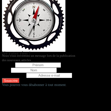
Ne ratez rien !
Nous vous enverrons un message lors de la publication
des nouveaux articles
Prénom
Nom
Adresse e-mail
Vous pourrez vous désabonner à tout moment.