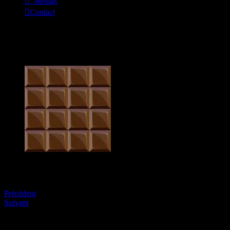
_Médias
Contact
23348941-chocolate-bar-seamless-
pattern1.jpg
http://cyclomigrateurs.fr/wp-content/uploads/2014/06/23348941-
chocolate-bar-seamless-pattern1.jpg
Précédent
Suivant
Soyez le premier à commenter