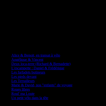
D'autres fadas à vélos
Alice & Benoit, en transat à vélo
Angélique & Vincent
Deux loca-terre (Richard & Bernadette)
L'escampette : Daniel & Frédérique
Les farfadets butineurs
Les pieds devant
Les Terrailleurs
Marie & David, nos "enfants" de voyage
Roues libres
Roul' ma Loute
Un petit vélo dans la tête