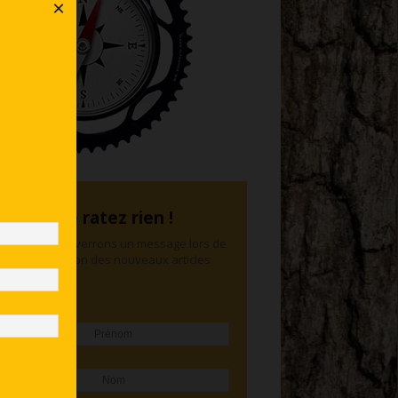
×
Ne ratez rien !
Nous vous enverrons un message lors de
la publication des nouveaux articles
Prénom
Nom