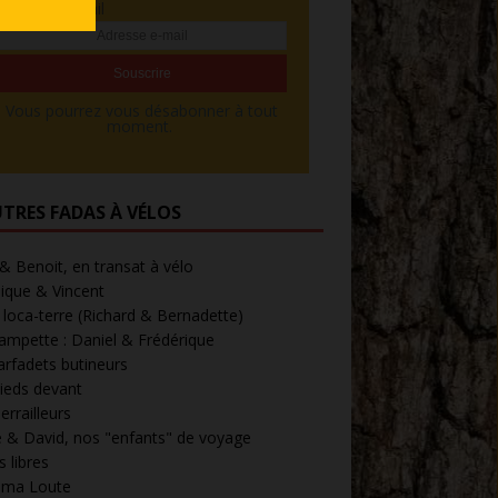
Adresse e-mail
Vous pourrez vous désabonner à tout
moment.
UTRES FADAS À VÉLOS
 & Benoit, en transat à vélo
ique & Vincent
loca-terre (Richard & Bernadette)
ampette : Daniel & Frédérique
arfadets butineurs
ieds devant
errailleurs
 & David, nos "enfants" de voyage
 libres
' ma Loute