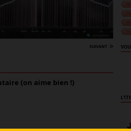
Mo
Pa
Slo
Tha
VOU
SUIVANT
aire (on aime bien !)
L’IT