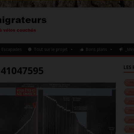
Escapades
Tout sur le projet
Bons plans
_Mé
141047595
LES 
Alb
Aut
Cor
Da
Hon
Ma