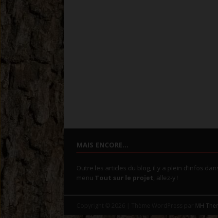
MAIS ENCORE…
Outre les articles du blog, il y a plein d’infos dan
menu
Tout sur le projet
, allez-y !
Copyright © 2026 | Thème WordPress par
MH The