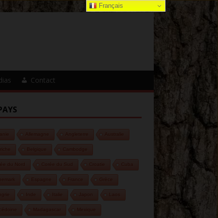
Français
dias
Contact
PAYS
anie
Allemagne
Angleterre
Australie
riche
Belgique
Cambodge
ée du Nord
Corée du Sud
Croatie
Cuba
nemark
Espagne
France
Grèce
grie
Inde
Italie
Japon
Laos
cédoine
Madagascar
Mexique