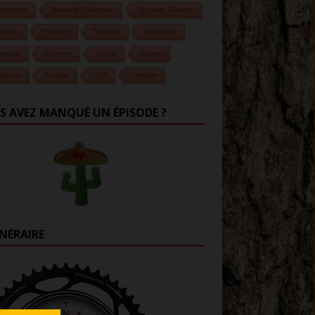
ntenegro
Nouvelle Calédonie
Nouvelle Zélande
ys Bas
Pologne
Portugal
Roumanie
vaquie
Slovénie
Suisse
Taiwan
ïlande
Turquie
USA
Vietnam
S AVEZ MANQUÉ UN ÉPISODE ?
INÉRAIRE