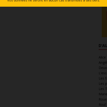
Vos données ne seront en aucun cas transmises à des tiers.
D'A
Alice
Angél
Deux 
L'esc
Les f
Les p
Les T
Marie
Roues
Roul