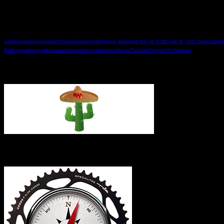
Les pays
Albanie
Allemagne
Angleterre
Australie
Autriche
Belgique
Cambodge
Corée du Nord
Corée du Sud
Croatie
Cuba
Da
Bas
Pologne
Portugal
Roumanie
Slovaquie
Slovénie
Suisse
Taiwan
Thaïlande
Turquie
USA
Vietnam
Vous avez manqué un épisode ?
L’itinéraire