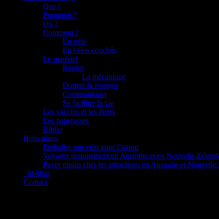
Qui ?
Pourquoi ?
Où ?
Comment ?
En vélo
En vélos couchés
Le matériel
Rouler
La mécanique
Dormir & manger
Communiquer
Se faciliter la vie
Les vaccins et les dents
Les paperasses
Biblio
Bons plans
Emballer son vélo pour l’avion
Voyager gratuitement en Australie et en Nouvelle Zéland
Payer moins cher les attractions en Australie et Nouvelle
_Médias
Contact
8-DJI_20250930152854_0008_D