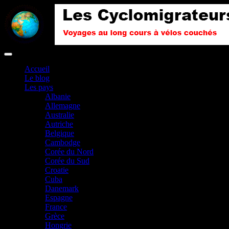
Accueil
Le blog
Les pays
Albanie
Allemagne
Australie
Autriche
Belgique
Cambodge
Corée du Nord
Corée du Sud
Croatie
Cuba
Danemark
Espagne
France
Grèce
Hongrie