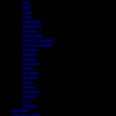
Inde
Italie
Japon
Laos
Macédoine
Madagascar
Mexique
Montenegro
Nouvelle Calédonie
Nouvelle Zélande
Pays Bas
Pologne
Portugal
Roumanie
Serbie
Slovaquie
Slovénie
Suisse
Taiwan
Thaïlande
Turquie
USA
Vietnam
Escapades
Tout sur le projet