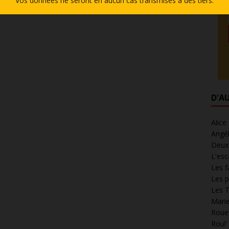
Vos données ne seront en aucun cas transmises à des tiers.
D'A
Alice
Angél
Deux 
L'esc
Les f
Les p
Les T
Marie
Roues
Roul