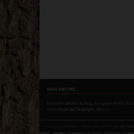
MAIS ENCORE…
Outre les articles du blog, il y a plein d’infos dan
menu
Tout sur le projet
, allez-y !
Copyright © 2026 | Thème WordPress par
MH The