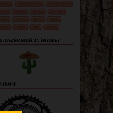
ntenegro
Nouvelle Calédonie
Nouvelle Zélande
ys Bas
Pologne
Portugal
Roumanie
vaquie
Slovénie
Suisse
Taiwan
ïlande
Turquie
USA
Vietnam
S AVEZ MANQUÉ UN ÉPISODE ?
INÉRAIRE