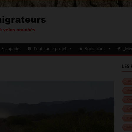
Escapades
Tout sur le projet
Bons plans
_Mé
LES 
Alb
Aut
Cor
Da
Hon
Ma