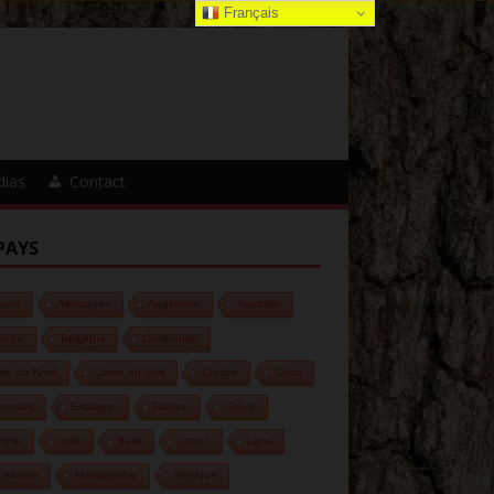
Français
dias
Contact
PAYS
anie
Allemagne
Angleterre
Australie
riche
Belgique
Cambodge
ée du Nord
Corée du Sud
Croatie
Cuba
nemark
Espagne
France
Grèce
grie
Inde
Italie
Japon
Laos
cédoine
Madagascar
Mexique