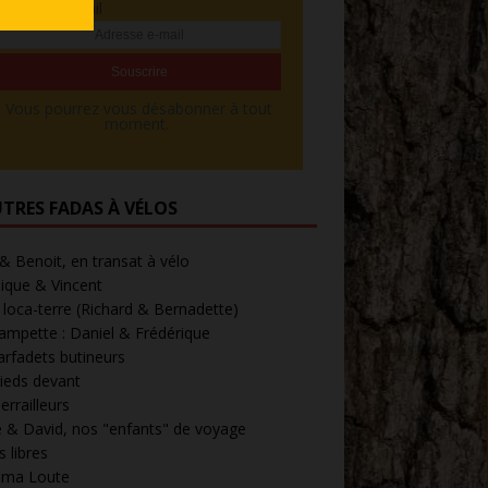
Adresse e-mail
Vous pourrez vous désabonner à tout
moment.
UTRES FADAS À VÉLOS
 & Benoit, en transat à vélo
ique & Vincent
loca-terre (Richard & Bernadette)
ampette : Daniel & Frédérique
arfadets butineurs
ieds devant
errailleurs
 & David, nos "enfants" de voyage
 libres
' ma Loute