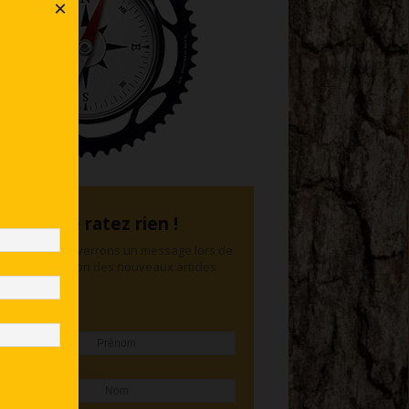
×
Ne ratez rien !
Nous vous enverrons un message lors de
la publication des nouveaux articles
Prénom
Nom