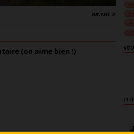
Mo
SUIVANT
Pa
Slo
Tha
VOU
aire (on aime bien !)
L’IT