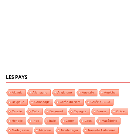
LES PAYS
Albanie
Allemagne
Angleterre
Australie
Autriche
Belgique
Cambodge
Corée du Nord
Corée du Sud
Croatie
Cuba
Danemark
Espagne
France
Grèce
Hongrie
Inde
Italie
Japon
Laos
Macédoine
Madagascar
Mexique
Montenegro
Nouvelle Calédonie