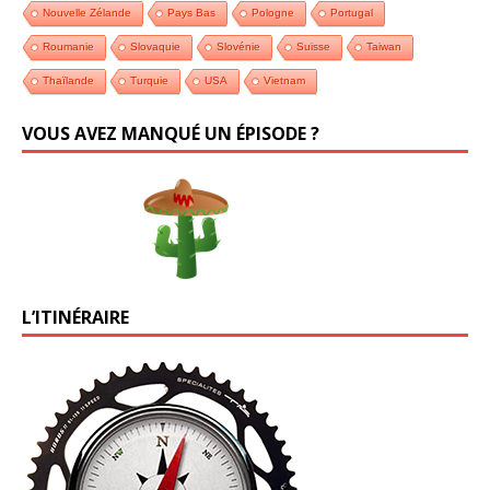
Nouvelle Zélande
Pays Bas
Pologne
Portugal
Roumanie
Slovaquie
Slovénie
Suisse
Taiwan
Thaïlande
Turquie
USA
Vietnam
VOUS AVEZ MANQUÉ UN ÉPISODE ?
L’ITINÉRAIRE