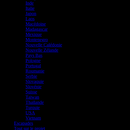
Inde
Italie
Japon
Laos
Macédoine
Madagascar
Mexique
Montenegro
Nouvelle Calédonie
Nouvelle Zélande
Pays Bas
Pologne
Portugal
Roumanie
Serbie
Slovaquie
Slovénie
Suisse
Taiwan
Thaïlande
Turquie
USA
Vietnam
Escapades
Tout sur le projet