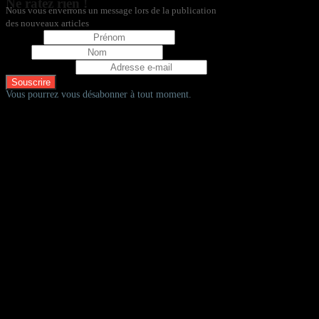
Ne ratez rien !
Nous vous enverrons un message lors de la publication
des nouveaux articles
Prénom
Nom
Adresse e-mail
Vous pourrez vous désabonner à tout moment.
D'autres fadas à vélos