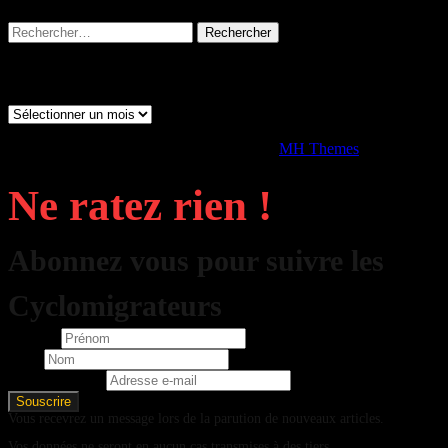
Rechercher :
Archives
Archives
Copyright © 2026 | Thème WordPress par
MH Themes
Ne ratez rien !
Abonnez vous pour suivre les
Cyclomigrateurs
Prénom
Nom
Adresse e-mail
Vous recevrez un message lors de la parution de nouveaux articles.
Vos données ne seront en aucun cas transmises à des tiers.