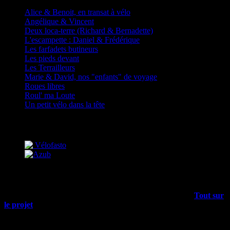
Alice & Benoit, en transat à vélo
Angélique & Vincent
Deux loca-terre (Richard & Bernadette)
L'escampette : Daniel & Frédérique
Les farfadets butineurs
Les pieds devant
Les Terrailleurs
Marie & David, nos "enfants" de voyage
Roues libres
Roul' ma Loute
Un petit vélo dans la tête
Partenaires
Mais encore…
Outre les articles du blog, il y a plein d’infos dans le menu
Tout sur
le projet
, allez-y !
Rechercher sur tout le site