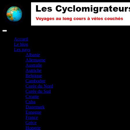
Accueil
Le blog
Les pays
Albanie
Allemagne
Australie
Autriche
Belgique
Cambodge
Corée du Nord
Corée du Sud
Croatie
Cuba
Danemark
Espagne
France
Grèce
Hongrie