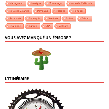
Madagascar
Mexique
Montenegro
Nouvelle Calédonie
Nouvelle Zélande
Pays Bas
Pologne
Portugal
Roumanie
Slovaquie
Slovénie
Suisse
Taiwan
Thaïlande
Turquie
USA
Vietnam
VOUS AVEZ MANQUÉ UN ÉPISODE ?
L’ITINÉRAIRE