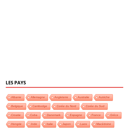
LES PAYS
Albanie
Allemagne
Angleterre
Australie
Autriche
Belgique
Cambodge
Corée du Nord
Corée du Sud
Croatie
Cuba
Danemark
Espagne
France
Grèce
Hongrie
Inde
Italie
Japon
Laos
Macédoine