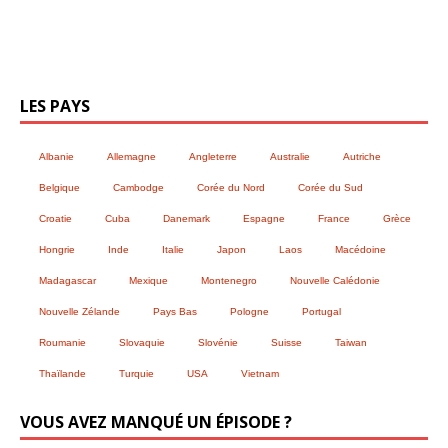
LES PAYS
Albanie
Allemagne
Angleterre
Australie
Autriche
Belgique
Cambodge
Corée du Nord
Corée du Sud
Croatie
Cuba
Danemark
Espagne
France
Grèce
Hongrie
Inde
Italie
Japon
Laos
Macédoine
Madagascar
Mexique
Montenegro
Nouvelle Calédonie
Nouvelle Zélande
Pays Bas
Pologne
Portugal
Roumanie
Slovaquie
Slovénie
Suisse
Taiwan
Thaïlande
Turquie
USA
Vietnam
VOUS AVEZ MANQUÉ UN ÉPISODE ?