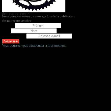
Ne ratez rien !
Nous vous enverrons un message lors de la publication
des nouveaux articles
Prénom
Nom
Adresse e-mail
Vous pourrez vous désabonner à tout moment.