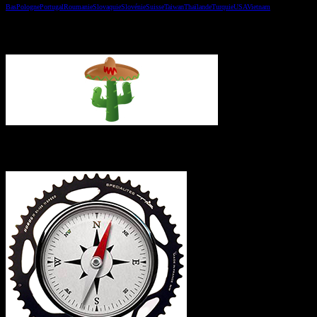
Bas
Pologne
Portugal
Roumanie
Slovaquie
Slovénie
Suisse
Taiwan
Thaïlande
Turquie
USA
Vietnam
Vous avez manqué un épisode ?
L’itinéraire