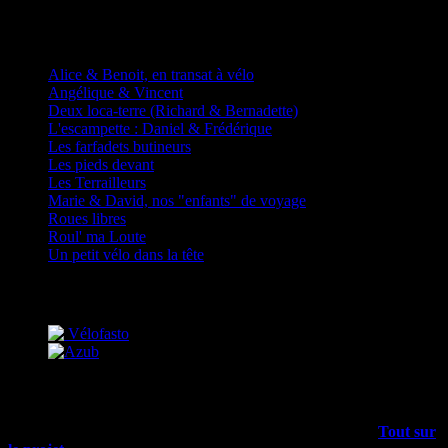
D'autres fadas à vélos
Alice & Benoit, en transat à vélo
Angélique & Vincent
Deux loca-terre (Richard & Bernadette)
L'escampette : Daniel & Frédérique
Les farfadets butineurs
Les pieds devant
Les Terrailleurs
Marie & David, nos "enfants" de voyage
Roues libres
Roul' ma Loute
Un petit vélo dans la tête
Partenaires
Mais encore…
Outre les articles du blog, il y a plein d’infos dans le menu
Tout sur