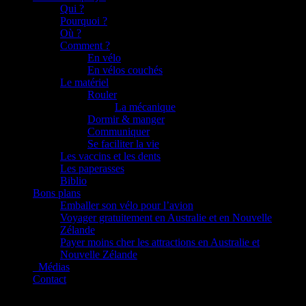
Qui ?
Pourquoi ?
Où ?
Comment ?
En vélo
En vélos couchés
Le matériel
Rouler
La mécanique
Dormir & manger
Communiquer
Se faciliter la vie
Les vaccins et les dents
Les paperasses
Biblio
Bons plans
Emballer son vélo pour l’avion
Voyager gratuitement en Australie et en Nouvelle
Zélande
Payer moins cher les attractions en Australie et
Nouvelle Zélande
_Médias
Contact