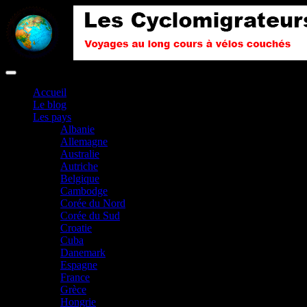
Accueil
Le blog
Les pays
Albanie
Allemagne
Australie
Autriche
Belgique
Cambodge
Corée du Nord
Corée du Sud
Croatie
Cuba
Danemark
Espagne
France
Grèce
Hongrie