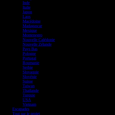
Inde
Italie
Japon
Laos
Macédoine
Madagascar
Mexique
Montenegro
Nouvelle Calédonie
Nouvelle Zélande
Pays Bas
Pologne
Portugal
Roumanie
Serbie
Slovaquie
Slovénie
Suisse
Taiwan
Thaïlande
Turquie
USA
Vietnam
Escapades
Tout sur le projet