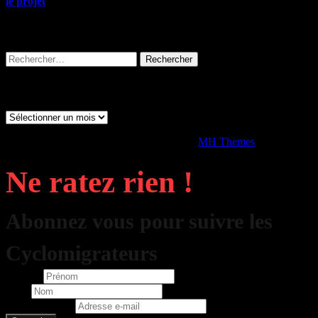
le projet
, allez-y !
Rechercher sur tout le site
Rechercher :
Archives
Archives
Copyright © 2026 | Thème WordPress par
MH Themes
Ne ratez rien !
Abonnez vous pour suivre les
Cyclomigrateurs
Prénom
Nom
Adresse e-mail