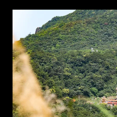
P1290174