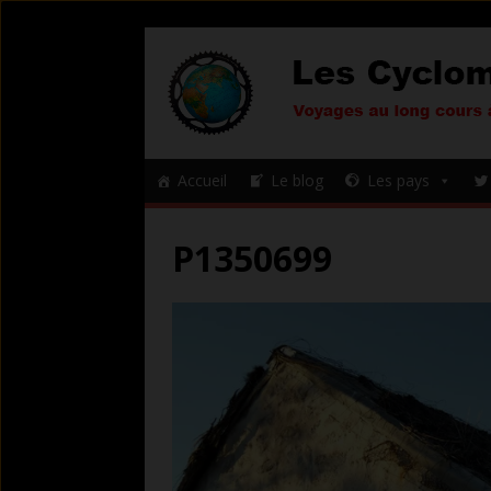
Accueil
Le blog
Les pays
P1350699