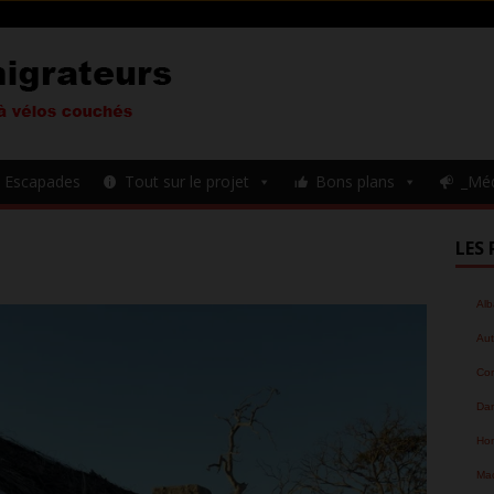
Escapades
Tout sur le projet
Bons plans
_Mé
LES 
Alb
Aut
Cor
Da
Hon
Ma