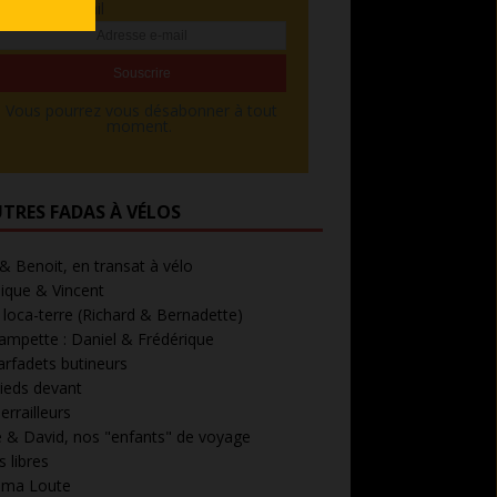
Adresse e-mail
Vous pourrez vous désabonner à tout
moment.
UTRES FADAS À VÉLOS
 & Benoit, en transat à vélo
ique & Vincent
loca-terre (Richard & Bernadette)
ampette : Daniel & Frédérique
arfadets butineurs
ieds devant
errailleurs
 & David, nos "enfants" de voyage
 libres
' ma Loute