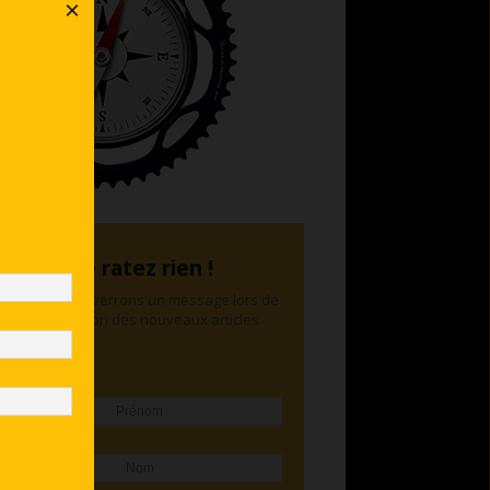
×
Ne ratez rien !
Nous vous enverrons un message lors de
la publication des nouveaux articles
Prénom
Nom