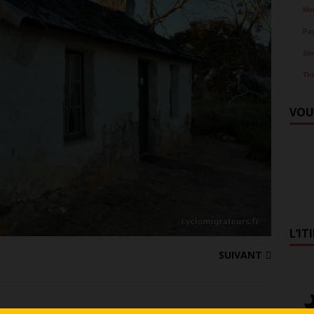
Mo
Pa
Slo
Tha
VOU
L’IT
SUIVANT