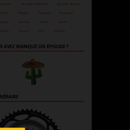
ntenegro
Nouvelle Calédonie
Nouvelle Zélande
ys Bas
Pologne
Portugal
Roumanie
vaquie
Slovénie
Suisse
Taiwan
ïlande
Turquie
USA
Vietnam
S AVEZ MANQUÉ UN ÉPISODE ?
INÉRAIRE