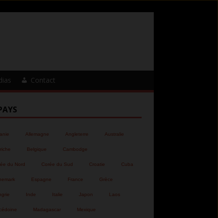
dias
Contact
PAYS
anie
Allemagne
Angleterre
Australie
riche
Belgique
Cambodge
ée du Nord
Corée du Sud
Croatie
Cuba
nemark
Espagne
France
Grèce
grie
Inde
Italie
Japon
Laos
cédoine
Madagascar
Mexique