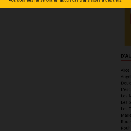
Vos données ne seront en aucun cas transmises à des tiers.
D'A
Alice
Angél
Deux 
L'esc
Les f
Les p
Les T
Marie
Roues
Roul