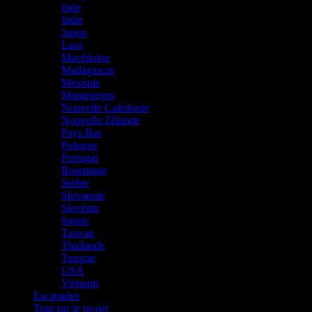
Inde
Italie
Japon
Laos
Macédoine
Madagascar
Mexique
Montenegro
Nouvelle Calédonie
Nouvelle Zélande
Pays Bas
Pologne
Portugal
Roumanie
Serbie
Slovaquie
Slovénie
Suisse
Taiwan
Thaïlande
Turquie
USA
Vietnam
Escapades
Tout sur le projet