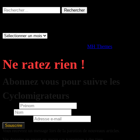
Rechercher :
Archives
Archives
Copyright © 2026 | Thème WordPress par
MH Themes
Ne ratez rien !
Abonnez vous pour suivre les
Cyclomigrateurs
Prénom
Nom
Adresse e-mail
Vous recevrez un message lors de la parution de nouveaux articles.
Vos données ne seront en aucun cas transmises à des tiers.