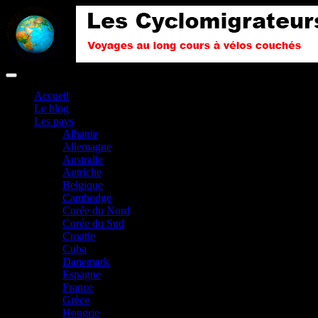
Accueil
Le blog
Les pays
Albanie
Allemagne
Australie
Autriche
Belgique
Cambodge
Corée du Nord
Corée du Sud
Croatie
Cuba
Danemark
Espagne
France
Grèce
Hongrie