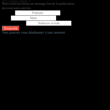
Ne ratez rien !
Nous vous enverrons un message lors de la publication
des nouveaux articles
Prénom
Nom
Adresse e-mail
Vous pourrez vous désabonner à tout moment.
D'autres fadas à vélos