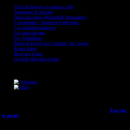
Alice & Benoit, en transat à vélo
Angélique & Vincent
Deux loca-terre (Richard & Bernadette)
L'escampette : Daniel & Frédérique
Les farfadets butineurs
Les pieds devant
Les Terrailleurs
Marie & David, nos "enfants" de voyage
Roues libres
Roul' ma Loute
Un petit vélo dans la tête
Partenaires
Mais encore…
Outre les articles du blog, il y a plein d’infos dans le menu
Tout sur
le projet
, allez-y !
Rechercher sur tout le site