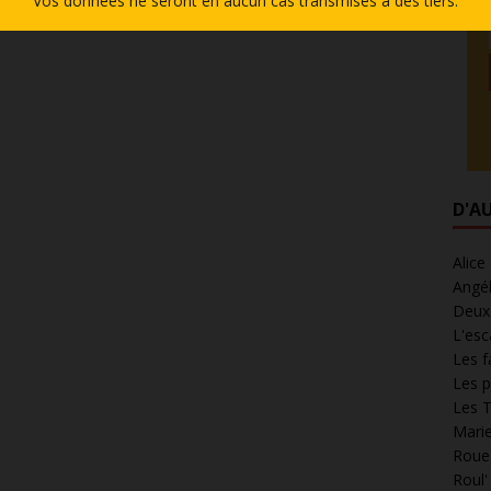
Vos données ne seront en aucun cas transmises à des tiers.
D'A
Alice
Angél
Deux 
L'esc
Les f
Les p
Les T
Marie
Roues
Roul