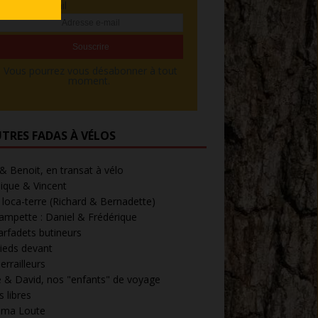
Adresse e-mail
Vous pourrez vous désabonner à tout
moment.
UTRES FADAS À VÉLOS
 & Benoit, en transat à vélo
ique & Vincent
loca-terre (Richard & Bernadette)
ampette : Daniel & Frédérique
arfadets butineurs
ieds devant
errailleurs
 & David, nos "enfants" de voyage
 libres
' ma Loute