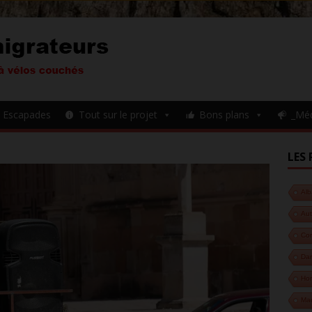
Escapades
Tout sur le projet
Bons plans
_Mé
LES 
Alb
Aut
Cor
Da
Hon
Ma