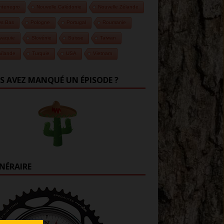
ntenegro
Nouvelle Calédonie
Nouvelle Zélande
ys Bas
Pologne
Portugal
Roumanie
vaquie
Slovénie
Suisse
Taiwan
ïlande
Turquie
USA
Vietnam
S AVEZ MANQUÉ UN ÉPISODE ?
INÉRAIRE