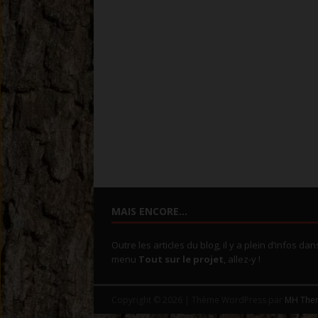
MAIS ENCORE…
Outre les articles du blog, il y a plein d’infos dan
menu
Tout sur le projet
, allez-y !
Copyright © 2026 | Thème WordPress par
MH The