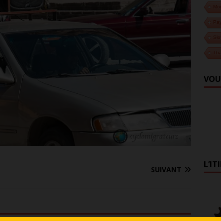
Mo
Pa
Slo
Tha
VOU
L’IT
SUIVANT