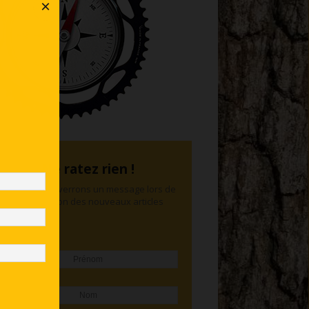
×
Ne ratez rien !
Nous vous enverrons un message lors de
la publication des nouveaux articles
Prénom
Nom