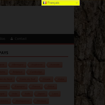
Français
dias
Contact
PAYS
anie
Allemagne
Angleterre
Australie
riche
Belgique
Cambodge
ée du Nord
Corée du Sud
Croatie
Cuba
nemark
Espagne
France
Grèce
grie
Inde
Italie
Japon
Laos
cédoine
Madagascar
Mexique