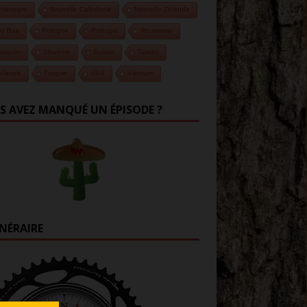
ntenegro
Nouvelle Calédonie
Nouvelle Zélande
ys Bas
Pologne
Portugal
Roumanie
vaquie
Slovénie
Suisse
Taiwan
ïlande
Turquie
USA
Vietnam
S AVEZ MANQUÉ UN ÉPISODE ?
INÉRAIRE