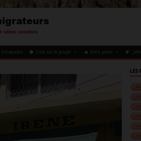
Escapades
Tout sur le projet
Bons plans
_Mé
LES 
Alb
Aut
Cor
Da
Hon
Ma