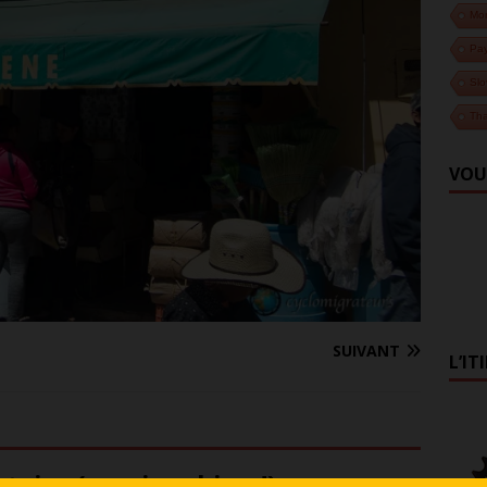
Mo
Pa
Slo
Tha
VOU
SUIVANT
L’IT
aire (on aime bien !)