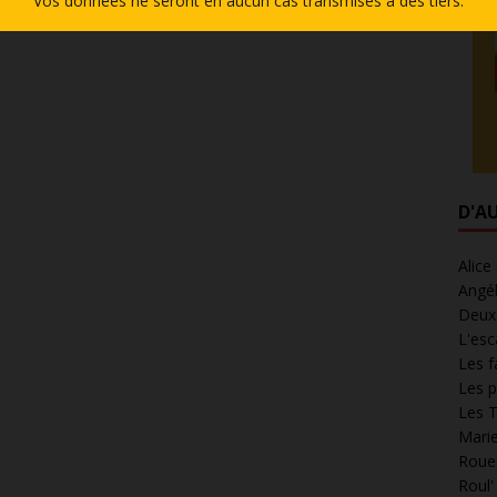
Vos données ne seront en aucun cas transmises à des tiers.
D'A
Alice
Angél
Deux 
L'esc
Les f
Les p
Les T
Marie
Roues
Roul