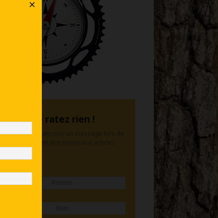
×
Ne ratez rien !
Nous vous enverrons un message lors de
la publication des nouveaux articles
Prénom
Nom