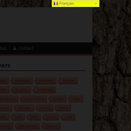
Français
dias
Contact
PAYS
anie
Allemagne
Angleterre
Australie
riche
Belgique
Cambodge
ée du Nord
Corée du Sud
Croatie
Cuba
nemark
Espagne
France
Grèce
grie
Inde
Italie
Japon
Laos
cédoine
Madagascar
Mexique