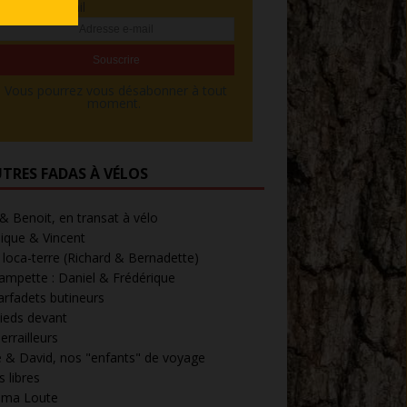
Adresse e-mail
Vous pourrez vous désabonner à tout
moment.
UTRES FADAS À VÉLOS
 & Benoit, en transat à vélo
ique & Vincent
loca-terre (Richard & Bernadette)
ampette : Daniel & Frédérique
arfadets butineurs
ieds devant
errailleurs
 & David, nos "enfants" de voyage
 libres
' ma Loute