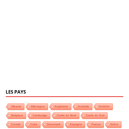
LES PAYS
Albanie
Allemagne
Angleterre
Australie
Autriche
Belgique
Cambodge
Corée du Nord
Corée du Sud
Croatie
Cuba
Danemark
Espagne
France
Grèce