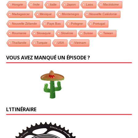
Hongrie
Inde
Italie
Japon
Laos
Macédoine
Madagascar
Mexique
Montenegro
Nouvelle Calédonie
Nouvelle Zélande
Pays Bas
Pologne
Portugal
Roumanie
Slovaquie
Slovénie
Suisse
Taiwan
Thaïlande
Turquie
USA
Vietnam
VOUS AVEZ MANQUÉ UN ÉPISODE ?
L’ITINÉRAIRE