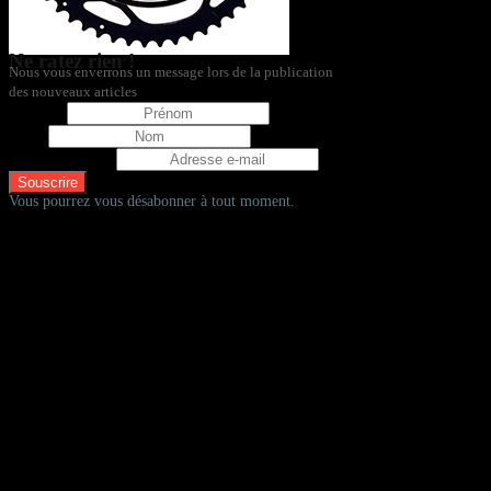
Ne ratez rien !
Nous vous enverrons un message lors de la publication
des nouveaux articles
Prénom
Nom
Adresse e-mail
Vous pourrez vous désabonner à tout moment.