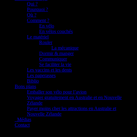
Qui ?
Pourquoi ?
Où ?
Comment ?
En vélo
En vélos couchés
Le matériel
Rouler
La mécanique
Dormir & manger
Communiquer
Se faciliter la vie
Les vaccins et les dents
Les paperasses
Biblio
Bons plans
Emballer son vélo pour l’avion
Voyager gratuitement en Australie et en Nouvelle
Zélande
Payer moins cher les attractions en Australie et
Nouvelle Zélande
_Médias
Contact