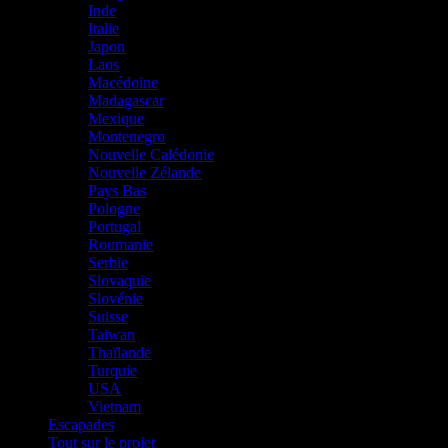
Inde
Italie
Japon
Laos
Macédoine
Madagascar
Mexique
Montenegro
Nouvelle Calédonie
Nouvelle Zélande
Pays Bas
Pologne
Portugal
Roumanie
Serbie
Slovaquie
Slovénie
Suisse
Taiwan
Thaïlande
Turquie
USA
Vietnam
Escapades
Tout sur le projet