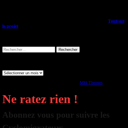
Mais encore…
Outre les articles du blog, il y a plein d’infos dans le menu
Tout sur
le projet
, allez-y !
Rechercher sur tout le site
Rechercher :
Archives
Archives
Copyright © 2026 | Thème WordPress par
MH Themes
Ne ratez rien !
Abonnez vous pour suivre les
Cyclomigrateurs