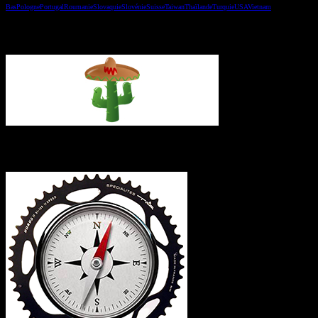
Bas
Pologne
Portugal
Roumanie
Slovaquie
Slovénie
Suisse
Taiwan
Thaïlande
Turquie
USA
Vietnam
Vous avez manqué un épisode ?
L’itinéraire