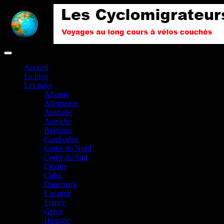
Accueil
Le blog
Les pays
Albanie
Allemagne
Australie
Autriche
Belgique
Cambodge
Corée du Nord
Corée du Sud
Croatie
Cuba
Danemark
Espagne
France
Grèce
Hongrie