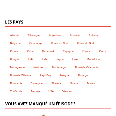
LES PAYS
Albanie
Allemagne
Angleterre
Australie
Autriche
Belgique
Cambodge
Corée du Nord
Corée du Sud
Croatie
Cuba
Danemark
Espagne
France
Grèce
Hongrie
Inde
Italie
Japon
Laos
Macédoine
Madagascar
Mexique
Montenegro
Nouvelle Calédonie
Nouvelle Zélande
Pays Bas
Pologne
Portugal
Roumanie
Slovaquie
Slovénie
Suisse
Taiwan
Thaïlande
Turquie
USA
Vietnam
VOUS AVEZ MANQUÉ UN ÉPISODE ?