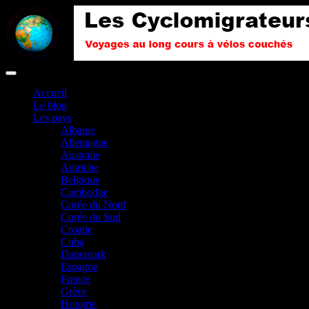
Accueil
Le blog
Les pays
Albanie
Allemagne
Australie
Autriche
Belgique
Cambodge
Corée du Nord
Corée du Sud
Croatie
Cuba
Danemark
Espagne
France
Grèce
Hongrie