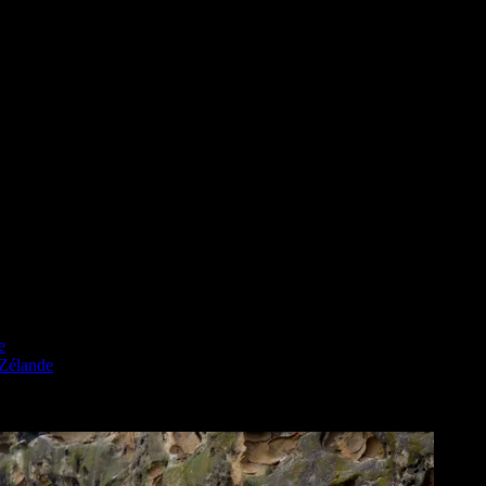
e
 Zélande