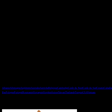
Les pays
Albanie
Allemagne
Angleterre
Australie
Autriche
Belgique
Cambodge
Corée du Nord
Corée du Sud
Croatie
Cuba
Da
Bas
Pologne
Portugal
Roumanie
Slovaquie
Slovénie
Suisse
Taiwan
Thaïlande
Turquie
USA
Vietnam
Vous avez manqué un épisode ?