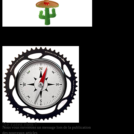
L’itinéraire
Ne ratez rien !
Nous vous enverrons un message lors de la publication
des nouveaux articles