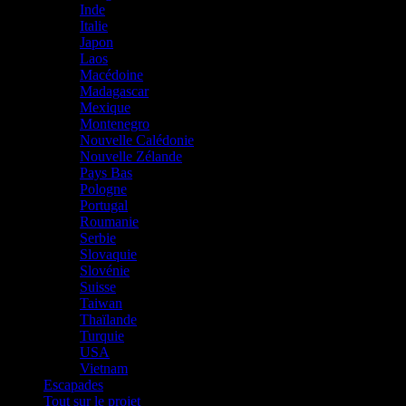
Inde
Italie
Japon
Laos
Macédoine
Madagascar
Mexique
Montenegro
Nouvelle Calédonie
Nouvelle Zélande
Pays Bas
Pologne
Portugal
Roumanie
Serbie
Slovaquie
Slovénie
Suisse
Taiwan
Thaïlande
Turquie
USA
Vietnam
Escapades
Tout sur le projet