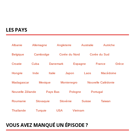
LES PAYS
Albanie
Allemagne
Angleterre
Australie
Autriche
Belgique
Cambodge
Corée du Nord
Corée du Sud
Croatie
Cuba
Danemark
Espagne
France
Grèce
Hongrie
Inde
Italie
Japon
Laos
Macédoine
Madagascar
Mexique
Montenegro
Nouvelle Calédonie
Nouvelle Zélande
Pays Bas
Pologne
Portugal
Roumanie
Slovaquie
Slovénie
Suisse
Taiwan
Thaïlande
Turquie
USA
Vietnam
VOUS AVEZ MANQUÉ UN ÉPISODE ?