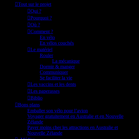
Tout sur le projet
Qui ?
Pourquoi ?
Où ?
Comment ?
En vélo
En vélos couchés
Le matériel
Rouler
La mécanique
Dormir & manger
Communiquer
Se faciliter la vie
Les vaccins et les dents
Les paperasses
Biblio
Bons plans
Emballer son vélo pour l’avion
Voyager gratuitement en Australie et en Nouvelle
Zélande
Payer moins cher les attractions en Australie et
Nouvelle Zélande