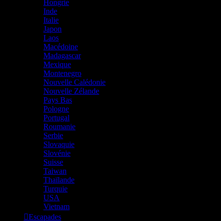
Hongrie
Inde
Italie
Japon
Laos
Macédoine
Madagascar
Mexique
Montenegro
Nouvelle Calédonie
Nouvelle Zélande
Pays Bas
Pologne
Portugal
Roumanie
Serbie
Slovaquie
Slovénie
Suisse
Taiwan
Thaïlande
Turquie
USA
Vietnam
Escapades