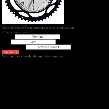
Ne ratez rien !
Nous vous enverrons un message lors de la publication
des nouveaux articles
Prénom
Nom
Adresse e-mail
Vous pourrez vous désabonner à tout moment.