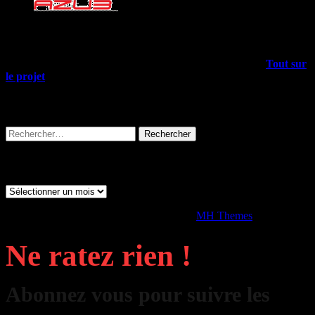
Mais encore…
Outre les articles du blog, il y a plein d’infos dans le menu
Tout sur
le projet
, allez-y !
Rechercher sur tout le site
Rechercher :
Archives
Archives
Copyright © 2026 | Thème WordPress par
MH Themes
Ne ratez rien !
Abonnez vous pour suivre les