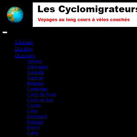
Accueil
Le blog
Les pays
Albanie
Allemagne
Australie
Autriche
Belgique
Cambodge
Corée du Nord
Corée du Sud
Croatie
Cuba
Danemark
Espagne
France
Grèce