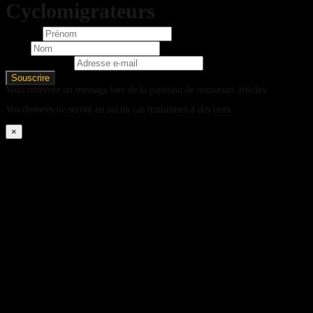
Cyclomigrateurs
Prénom
Nom
Adresse e-mail
Vous recevrez un message lors de la parution de nouveaux articles.
Vos données ne seront en aucun cas transmises à des tiers.
×