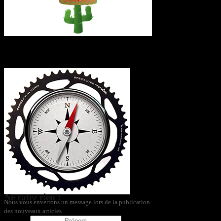
L’itinéraire
Ne ratez rien !
Nous vous enverrons un message lors de la publication
des nouveaux articles
Prénom