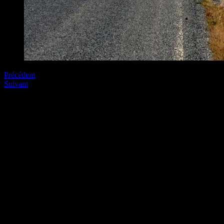
Précédent
Suivant
Soyez le premier à commenter
Laissez nous un commentaire (on aime bien !)