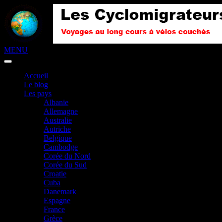
MENU
Accueil
Le blog
Les pays
Albanie
Allemagne
Australie
Autriche
Belgique
Cambodge
Corée du Nord
Corée du Sud
Croatie
Cuba
Danemark
Espagne
France
Grèce