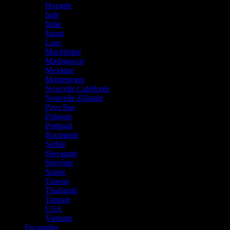
Hongrie
Inde
Italie
Japon
Laos
Macédoine
Madagascar
Mexique
Montenegro
Nouvelle Calédonie
Nouvelle Zélande
Pays Bas
Pologne
Portugal
Roumanie
Serbie
Slovaquie
Slovénie
Suisse
Taiwan
Thaïlande
Turquie
USA
Vietnam
Escapades