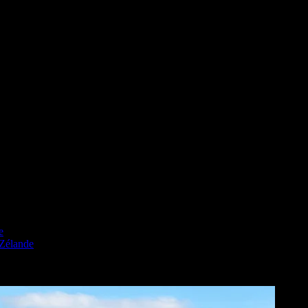
e
 Zélande