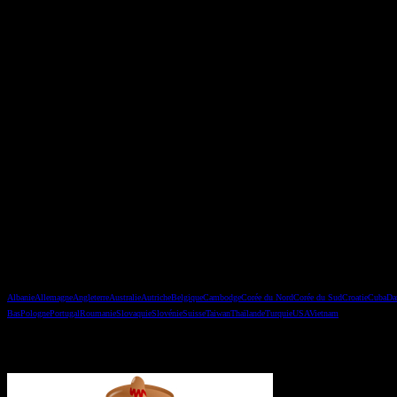
Les pays
Albanie
Allemagne
Angleterre
Australie
Autriche
Belgique
Cambodge
Corée du Nord
Corée du Sud
Croatie
Cuba
Da
Bas
Pologne
Portugal
Roumanie
Slovaquie
Slovénie
Suisse
Taiwan
Thaïlande
Turquie
USA
Vietnam
Vous avez manqué un épisode ?