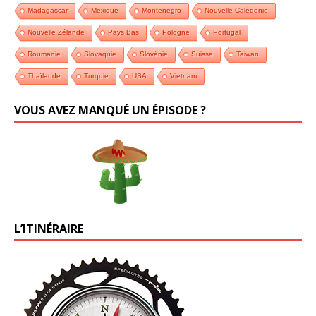
Madagascar
Mexique
Montenegro
Nouvelle Calédonie
Nouvelle Zélande
Pays Bas
Pologne
Portugal
Roumanie
Slovaquie
Slovénie
Suisse
Taiwan
Thaïlande
Turquie
USA
Vietnam
VOUS AVEZ MANQUÉ UN ÉPISODE ?
L’ITINÉRAIRE