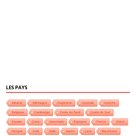
LES PAYS
Albanie
Allemagne
Angleterre
Australie
Autriche
Belgique
Cambodge
Corée du Nord
Corée du Sud
Croatie
Cuba
Danemark
Espagne
France
Grèce
Hongrie
Inde
Italie
Japon
Laos
Macédoine