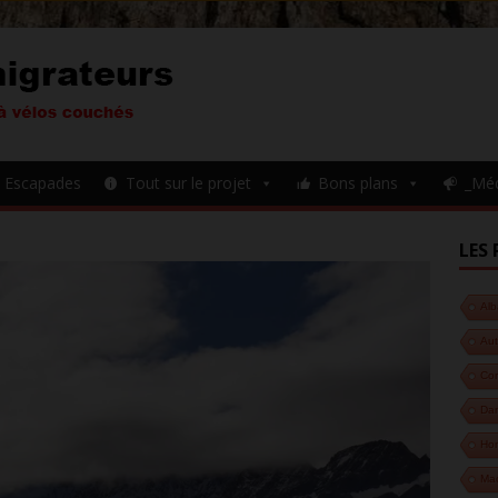
Escapades
Tout sur le projet
Bons plans
_Mé
LES 
Alb
Aut
Cor
Da
Hon
Ma