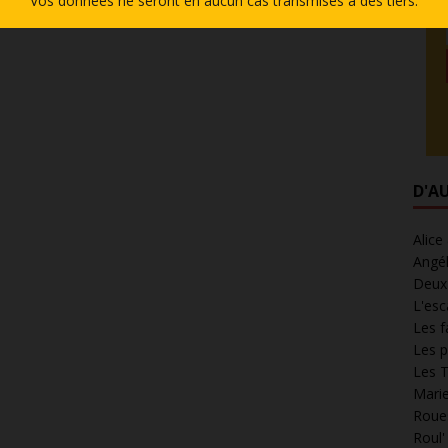
Vos données ne seront en aucun cas transmises à des tiers.
D'A
Alice
Angél
Deux 
L'esc
Les f
Les p
Les T
Marie
Roues
Roul