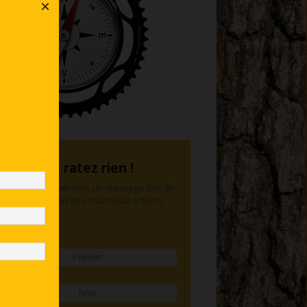
×
Ne ratez rien !
Nous vous enverrons un message lors de
la publication des nouveaux articles
Prénom
Nom