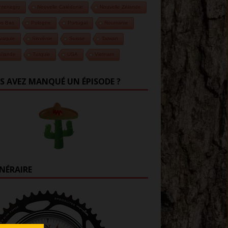
ntenegro
Nouvelle Calédonie
Nouvelle Zélande
ys Bas
Pologne
Portugal
Roumanie
vaquie
Slovénie
Suisse
Taiwan
ïlande
Turquie
USA
Vietnam
S AVEZ MANQUÉ UN ÉPISODE ?
INÉRAIRE