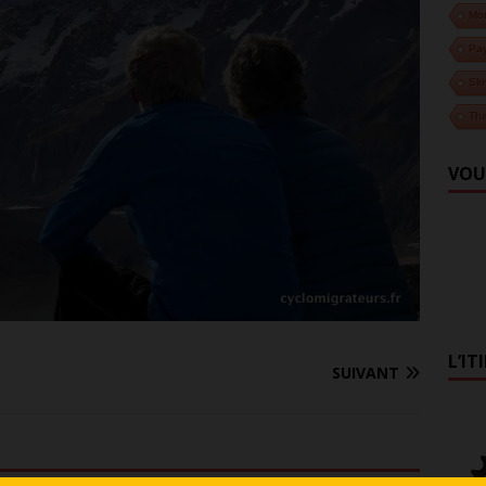
Mo
Pa
Slo
Tha
VOU
L’IT
SUIVANT