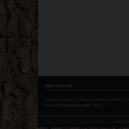
MAIS ENCORE…
Outre les articles du blog, il y a plein d’infos dan
menu
Tout sur le projet
, allez-y !
Copyright © 2026 | Thème WordPress par
MH The