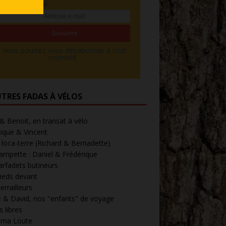
Adresse e-mail
Vous pourrez vous désabonner à tout
moment.
UTRES FADAS À VÉLOS
 & Benoit, en transat à vélo
ique & Vincent
loca-terre (Richard & Bernadette)
ampette : Daniel & Frédérique
arfadets butineurs
ieds devant
errailleurs
 & David, nos "enfants" de voyage
 libres
' ma Loute