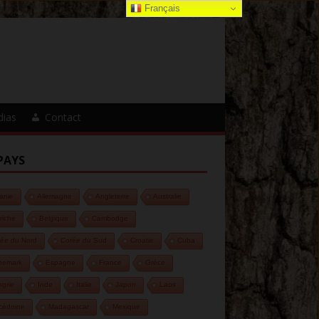
Français
dias
Contact
PAYS
anie
Allemagne
Angleterre
Australie
riche
Belgique
Cambodge
ée du Nord
Corée du Sud
Croatie
Cuba
nemark
Espagne
France
Grèce
grie
Inde
Italie
Japon
Laos
cédoine
Madagascar
Mexique