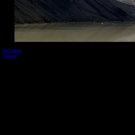
Précédent
Suivant
Soyez le premier à commenter
Laissez nous un commentaire (on aime bien !)