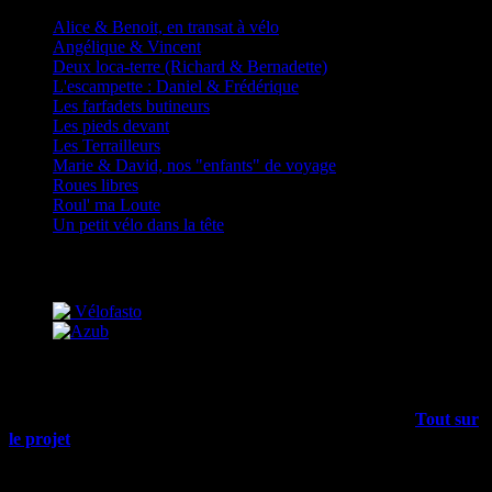
Alice & Benoit, en transat à vélo
Angélique & Vincent
Deux loca-terre (Richard & Bernadette)
L'escampette : Daniel & Frédérique
Les farfadets butineurs
Les pieds devant
Les Terrailleurs
Marie & David, nos "enfants" de voyage
Roues libres
Roul' ma Loute
Un petit vélo dans la tête
Partenaires
Mais encore…
Outre les articles du blog, il y a plein d’infos dans le menu
Tout sur
le projet
, allez-y !
Rechercher sur tout le site