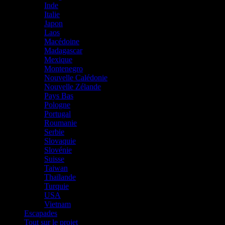
Inde
Italie
Japon
Laos
Macédoine
Madagascar
Mexique
Montenegro
Nouvelle Calédonie
Nouvelle Zélande
Pays Bas
Pologne
Portugal
Roumanie
Serbie
Slovaquie
Slovénie
Suisse
Taiwan
Thaïlande
Turquie
USA
Vietnam
Escapades
Tout sur le projet