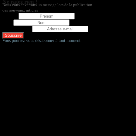
Ne ratez rien !
Nous vous enverrons un message lors de la publication
des nouveaux articles
Prénom
Nom
Adresse e-mail
Vous pourrez vous désabonner à tout moment.
D'autres fadas à vélos