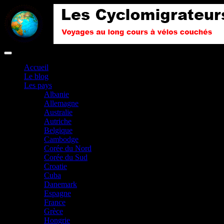
Accueil
Le blog
Les pays
Albanie
Allemagne
Australie
Autriche
Belgique
Cambodge
Corée du Nord
Corée du Sud
Croatie
Cuba
Danemark
Espagne
France
Grèce
Hongrie