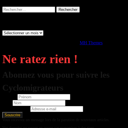
Rechercher :
Archives
Archives
Copyright © 2026 | Thème WordPress par
MH Themes
Ne ratez rien !
Abonnez vous pour suivre les
Cyclomigrateurs
Prénom
Nom
Adresse e-mail
Vous recevrez un message lors de la parution de nouveaux articles.
Vos données ne seront en aucun cas transmises à des tiers.