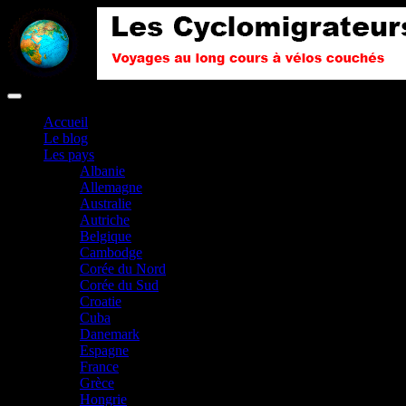
Accueil
Le blog
Les pays
Albanie
Allemagne
Australie
Autriche
Belgique
Cambodge
Corée du Nord
Corée du Sud
Croatie
Cuba
Danemark
Espagne
France
Grèce
Hongrie