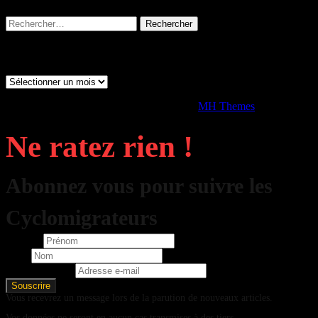
Rechercher :
Archives
Archives
Copyright © 2026 | Thème WordPress par
MH Themes
Ne ratez rien !
Abonnez vous pour suivre les
Cyclomigrateurs
Prénom
Nom
Adresse e-mail
Vous recevrez un message lors de la parution de nouveaux articles.
Vos données ne seront en aucun cas transmises à des tiers.