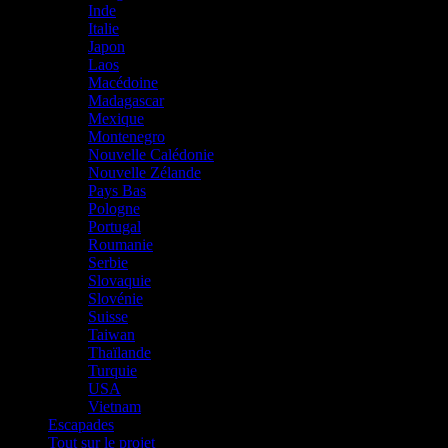
Inde
Italie
Japon
Laos
Macédoine
Madagascar
Mexique
Montenegro
Nouvelle Calédonie
Nouvelle Zélande
Pays Bas
Pologne
Portugal
Roumanie
Serbie
Slovaquie
Slovénie
Suisse
Taiwan
Thaïlande
Turquie
USA
Vietnam
Escapades
Tout sur le projet