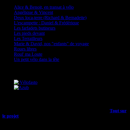
Alice & Benoit, en transat à vélo
Angélique & Vincent
Deux loca-terre (Richard & Bernadette)
L'escampette : Daniel & Frédérique
Les farfadets butineurs
Les pieds devant
Les Terrailleurs
Marie & David, nos "enfants" de voyage
Roues libres
Roul' ma Loute
Un petit vélo dans la tête
Partenaires
Mais encore…
Outre les articles du blog, il y a plein d’infos dans le menu
Tout sur
le projet
, allez-y !
Rechercher sur tout le site