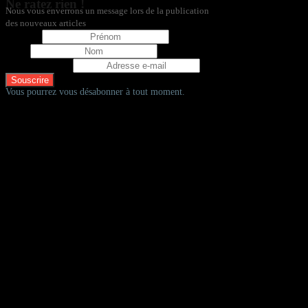
Ne ratez rien !
Nous vous enverrons un message lors de la publication
des nouveaux articles
Prénom
Nom
Adresse e-mail
Vous pourrez vous désabonner à tout moment.
D'autres fadas à vélos