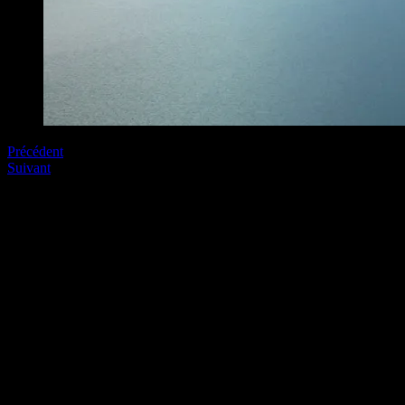
Précédent
Suivant
Soyez le premier à commenter
Laissez nous un commentaire (on aime bien !)