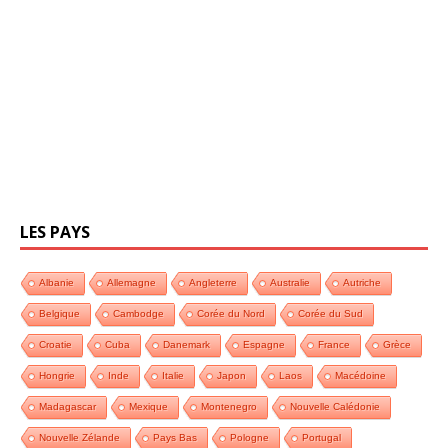
LES PAYS
Albanie
Allemagne
Angleterre
Australie
Autriche
Belgique
Cambodge
Corée du Nord
Corée du Sud
Croatie
Cuba
Danemark
Espagne
France
Grèce
Hongrie
Inde
Italie
Japon
Laos
Macédoine
Madagascar
Mexique
Montenegro
Nouvelle Calédonie
Nouvelle Zélande
Pays Bas
Pologne
Portugal