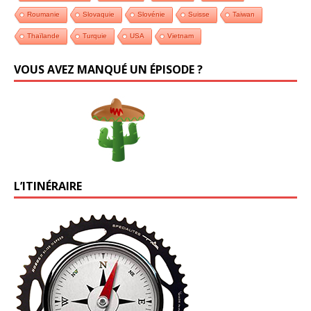
Roumanie
Slovaquie
Slovénie
Suisse
Taiwan
Thaïlande
Turquie
USA
Vietnam
VOUS AVEZ MANQUÉ UN ÉPISODE ?
L’ITINÉRAIRE