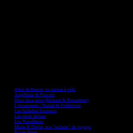
D'autres fadas à vélos
Alice & Benoit, en transat à vélo
Angélique & Vincent
Deux loca-terre (Richard & Bernadette)
L'escampette : Daniel & Frédérique
Les farfadets butineurs
Les pieds devant
Les Terrailleurs
Marie & David, nos "enfants" de voyage
Roues libres