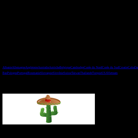
Les pays
Albanie
Allemagne
Angleterre
Australie
Autriche
Belgique
Cambodge
Corée du Nord
Corée du Sud
Croatie
Cuba
Da
Bas
Pologne
Portugal
Roumanie
Slovaquie
Slovénie
Suisse
Taiwan
Thaïlande
Turquie
USA
Vietnam
Vous avez manqué un épisode ?
L’itinéraire