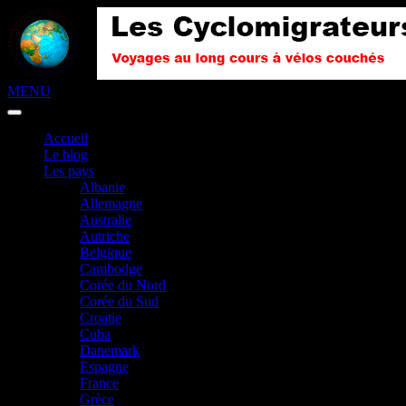
MENU
Accueil
Le blog
Les pays
Albanie
Allemagne
Australie
Autriche
Belgique
Cambodge
Corée du Nord
Corée du Sud
Croatie
Cuba
Danemark
Espagne
France
Grèce