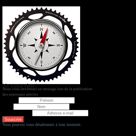
Ne ratez rien !
Nous vous enverrons un message lors de la publication
des nouveaux articles
Prénom
Nom
Adresse e-mail
Vous pourrez vous désabonner à tout moment.