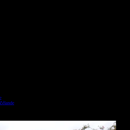
e
 Zélande