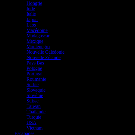
Hongrie
Inde
Italie
Japon
Laos
Macédoine
Madagascar
Mexique
Montenegro
Nouvelle Calédonie
Nouvelle Zélande
Pays Bas
Pologne
Portugal
Roumanie
Serbie
Slovaquie
Slovénie
Suisse
Taiwan
Thaïlande
Turquie
USA
Vietnam
Escapades