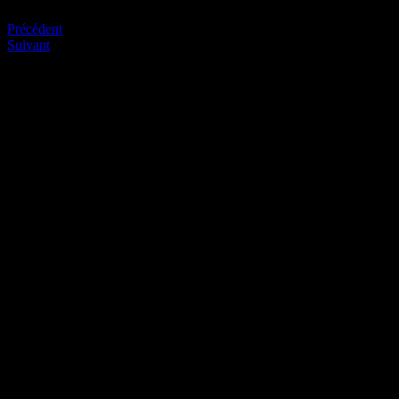
Précédent
Suivant
Soyez le premier à commenter
Laissez nous un commentaire (on aime bien !)