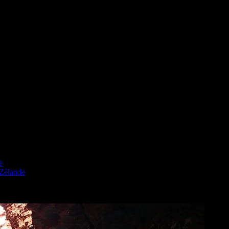
e
 Zélande