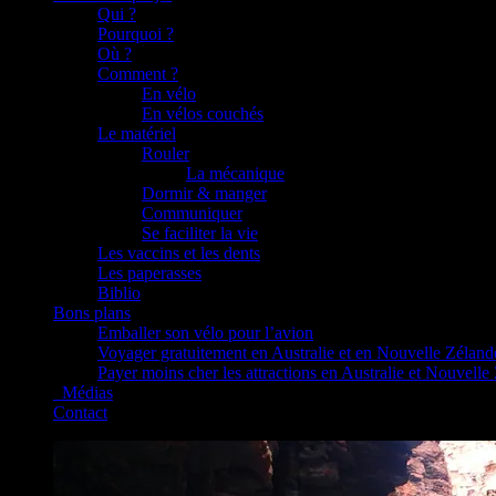
Qui ?
Pourquoi ?
Où ?
Comment ?
En vélo
En vélos couchés
Le matériel
Rouler
La mécanique
Dormir & manger
Communiquer
Se faciliter la vie
Les vaccins et les dents
Les paperasses
Biblio
Bons plans
Emballer son vélo pour l’avion
Voyager gratuitement en Australie et en Nouvelle Zéland
Payer moins cher les attractions en Australie et Nouvelle
_Médias
Contact