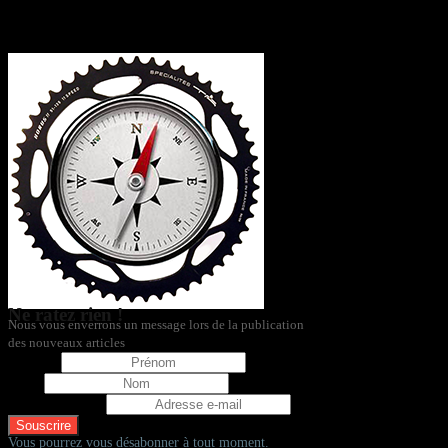
L’itinéraire
Ne ratez rien !
Nous vous enverrons un message lors de la publication
des nouveaux articles
Prénom
Nom
Adresse e-mail
Vous pourrez vous désabonner à tout moment.