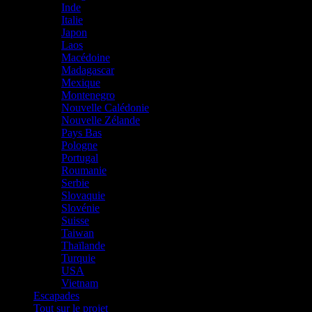
Inde
Italie
Japon
Laos
Macédoine
Madagascar
Mexique
Montenegro
Nouvelle Calédonie
Nouvelle Zélande
Pays Bas
Pologne
Portugal
Roumanie
Serbie
Slovaquie
Slovénie
Suisse
Taiwan
Thaïlande
Turquie
USA
Vietnam
Escapades
Tout sur le projet