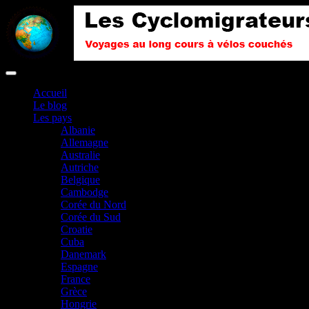
Accueil
Le blog
Les pays
Albanie
Allemagne
Australie
Autriche
Belgique
Cambodge
Corée du Nord
Corée du Sud
Croatie
Cuba
Danemark
Espagne
France
Grèce
Hongrie