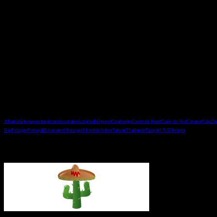
Les pays
Albanie
Allemagne
Angleterre
Australie
Autriche
Belgique
Cambodge
Corée du Nord
Corée du Sud
Croatie
Cuba
Da
Bas
Pologne
Portugal
Roumanie
Slovaquie
Slovénie
Suisse
Taiwan
Thaïlande
Turquie
USA
Vietnam
Vous avez manqué un épisode ?