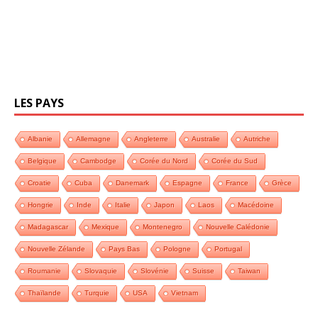
LES PAYS
Albanie
Allemagne
Angleterre
Australie
Autriche
Belgique
Cambodge
Corée du Nord
Corée du Sud
Croatie
Cuba
Danemark
Espagne
France
Grèce
Hongrie
Inde
Italie
Japon
Laos
Macédoine
Madagascar
Mexique
Montenegro
Nouvelle Calédonie
Nouvelle Zélande
Pays Bas
Pologne
Portugal
Roumanie
Slovaquie
Slovénie
Suisse
Taiwan
Thaïlande
Turquie
USA
Vietnam