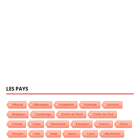
LES PAYS
Albanie
Allemagne
Angleterre
Australie
Autriche
Belgique
Cambodge
Corée du Nord
Corée du Sud
Croatie
Cuba
Danemark
Espagne
France
Grèce
Hongrie
Inde
Italie
Japon
Laos
Macédoine