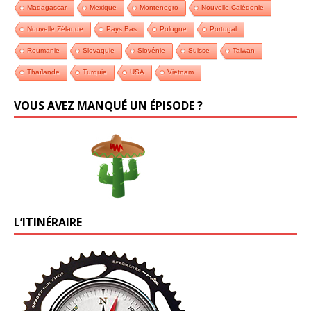
Madagascar
Mexique
Montenegro
Nouvelle Calédonie
Nouvelle Zélande
Pays Bas
Pologne
Portugal
Roumanie
Slovaquie
Slovénie
Suisse
Taiwan
Thaïlande
Turquie
USA
Vietnam
VOUS AVEZ MANQUÉ UN ÉPISODE ?
L’ITINÉRAIRE