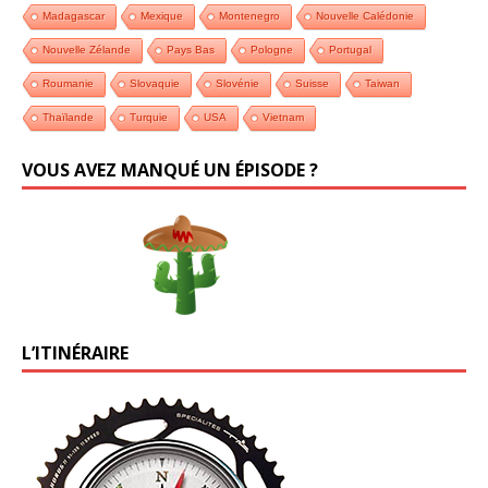
Madagascar
Mexique
Montenegro
Nouvelle Calédonie
Nouvelle Zélande
Pays Bas
Pologne
Portugal
Roumanie
Slovaquie
Slovénie
Suisse
Taiwan
Thaïlande
Turquie
USA
Vietnam
VOUS AVEZ MANQUÉ UN ÉPISODE ?
L’ITINÉRAIRE