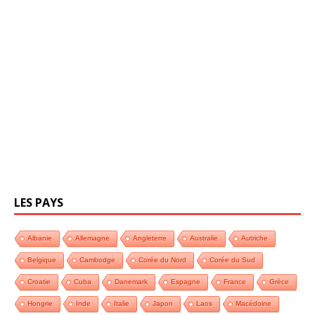
LES PAYS
Albanie
Allemagne
Angleterre
Australie
Autriche
Belgique
Cambodge
Corée du Nord
Corée du Sud
Croatie
Cuba
Danemark
Espagne
France
Grèce
Hongrie
Inde
Italie
Japon
Laos
Macédoine