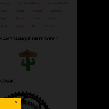
ntenegro
Nouvelle Calédonie
Nouvelle Zélande
ys Bas
Pologne
Portugal
Roumanie
vaquie
Slovénie
Suisse
Taiwan
ïlande
Turquie
USA
Vietnam
S AVEZ MANQUÉ UN ÉPISODE ?
INÉRAIRE
×