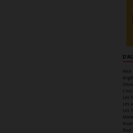
D'A
Alice
Angél
Deux 
L'esc
Les f
Les p
Les T
Marie
Roues
Roul