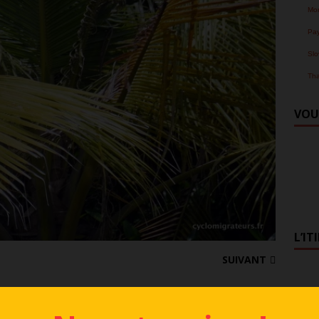
Mo
Pa
Slo
Tha
VOU
L’IT
SUIVANT