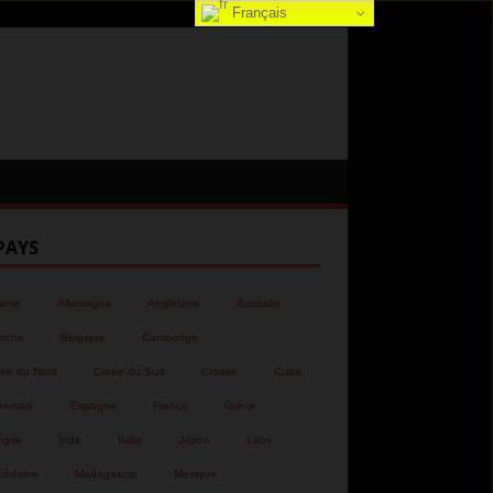
Français
PAYS
anie
Allemagne
Angleterre
Australie
riche
Belgique
Cambodge
ée du Nord
Corée du Sud
Croatie
Cuba
nemark
Espagne
France
Grèce
grie
Inde
Italie
Japon
Laos
cédoine
Madagascar
Mexique