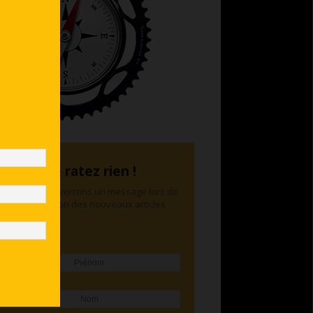
Ne ratez rien !
Nous vous enverrons un message lors de
la publication des nouveaux articles
Prénom
Nom