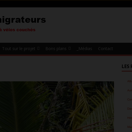
Tout sur le projet
Bons plans
_Médias
Contact
LES 
Alb
Aut
Cor
Da
Hon
Ma