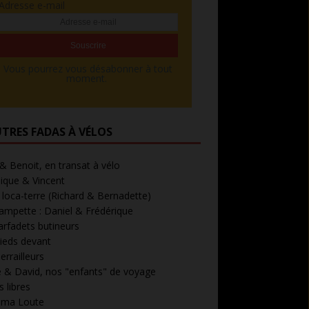
Adresse e-mail
Vous pourrez vous désabonner à tout
moment.
UTRES FADAS À VÉLOS
 & Benoit, en transat à vélo
ique & Vincent
loca-terre (Richard & Bernadette)
ampette : Daniel & Frédérique
arfadets butineurs
ieds devant
errailleurs
 & David, nos "enfants" de voyage
 libres
' ma Loute