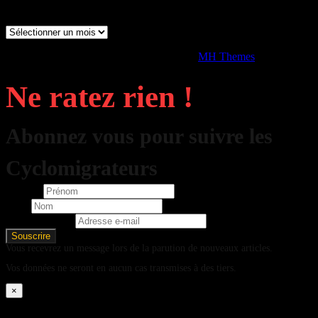
Archives
Archives
Copyright © 2026 | Thème WordPress par
MH Themes
Ne ratez rien !
Abonnez vous pour suivre les
Cyclomigrateurs
Prénom
Nom
Adresse e-mail
Vous recevrez un message lors de la parution de nouveaux articles.
Vos données ne seront en aucun cas transmises à des tiers.
×