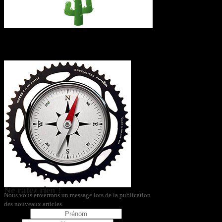
L’itinéraire
Ne ratez rien !
Nous vous enverrons un message lors de la publication
des nouveaux articles
Prénom