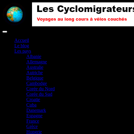
Accueil
Le blog
Les pays
Albanie
Allemagne
Australie
Autriche
Belgique
Cambodge
Corée du Nord
Corée du Sud
Croatie
Cuba
Danemark
Espagne
France
Grèce
Hongrie