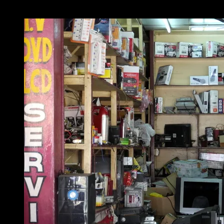
P1130117