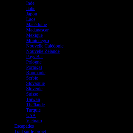
Inde
Italie
Japon
Laos
Macédoine
Madagascar
Mexique
Montenegro
Nouvelle Calédonie
Nouvelle Zélande
Pays Bas
Pologne
Portugal
Roumanie
Serbie
Slovaquie
Slovénie
Suisse
Taiwan
Thaïlande
Turquie
USA
Vietnam
Escapades
Tout sur le projet