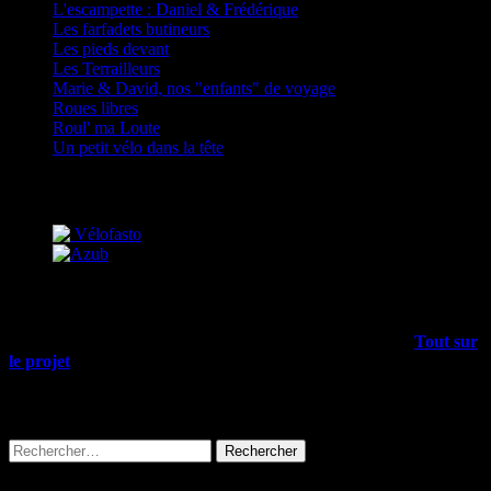
L'escampette : Daniel & Frédérique
Les farfadets butineurs
Les pieds devant
Les Terrailleurs
Marie & David, nos "enfants" de voyage
Roues libres
Roul' ma Loute
Un petit vélo dans la tête
Partenaires
Mais encore…
Outre les articles du blog, il y a plein d’infos dans le menu
Tout sur
le projet
, allez-y !
Rechercher sur tout le site
Rechercher :