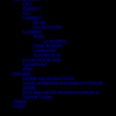
Qui ?
Pourquoi ?
Où ?
Comment ?
En vélo
En vélos couchés
Le matériel
Rouler
La mécanique
Dormir & manger
Communiquer
Se faciliter la vie
Les vaccins et les dents
Les paperasses
Biblio
Bons plans
Emballer son vélo pour l’avion
Voyager gratuitement en Australie et en Nouvelle
Zélande
Payer moins cher les attractions en Australie et
Nouvelle Zélande
_Médias
Contact